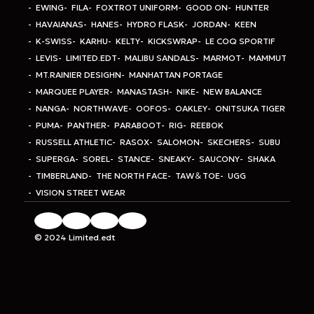
EWING
FILA
FOXTROT UNIFORM
GOOD ON
HUNTER
HAVAIANAS
HANES
HYDRO FLASK
JORDAN
KEEN
K-SWISS
KARHU
KELTY
KICKSWRAP
LE COQ SPORTIF
LEVIS
LIMITED.EDT
MALIBU SANDALS
MARMOT
MAMMUT
MT.RAINIER DESIGHN
MANHATTAN PORTAGE
MARQUEE PLAYER
MANASTASH
NIKE
NEW BALANCE
NANGA
NORTHWAVE
OOFOS
OAKLEY
ONITSUKA TIGER
PUMA
PANTHER
PARABOOT
RIG
REEBOK
RUSSELL ATHLETIC
RASOX
SALOMON
SKECHERS
SUBU
SUPERGA
SOREL
STANCE
SNEAKY
SAUCONY
SHAKA
TIMBERLAND
THE NORTH FACE
TAW＆TOE
UGG
VISION STREET WEAR
© 2024 Limited.edt