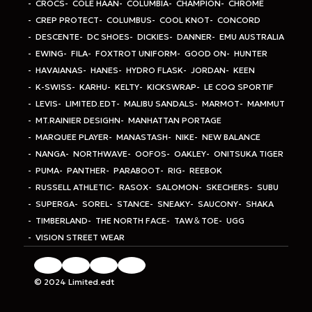
CROCS
COLE HAAN
COLUMBIA
CHAMPION
CHROME
CREP PROTECT
COLUMBUS
COOL KNOT
CONCORD
DESCENTE
DC SHOES
DICKIES
DANNER
EMU AUSTRALIA
EWING
FILA
FOXTROT UNIFORM
GOOD ON
HUNTER
HAVAIANAS
HANES
HYDRO FLASK
JORDAN
KEEN
K-SWISS
KARHU
KELTY
KICKSWRAP
LE COQ SPORTIF
LEVIS
LIMITED.EDT
MALIBU SANDALS
MARMOT
MAMMUT
MT.RAINIER DESIGHN
MANHATTAN PORTAGE
MARQUEE PLAYER
MANASTASH
NIKE
NEW BALANCE
NANGA
NORTHWAVE
OOFOS
OAKLEY
ONITSUKA TIGER
PUMA
PANTHER
PARABOOT
RIG
REEBOK
RUSSELL ATHLETIC
RASOX
SALOMON
SKECHERS
SUBU
SUPERGA
SOREL
STANCE
SNEAKY
SAUCONY
SHAKA
TIMBERLAND
THE NORTH FACE
TAW＆TOE
UGG
VISION STREET WEAR
© 2024 Limited.edt