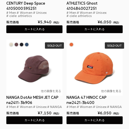
CENTURY Deep Space
ATHLETICS Ghost
4105000595251
4104840027251
Men
Women
Unisex
Men
Women
Unisex
シエルアスレチックス ゴーキャップ センチュリー 
シエ
ciele athletics
ciele athletics
¥
5,940
¥
6,050
販売価格
販売価格
税込
税込
カートに入れる
カートに入れる
SOLD OUT
SOLD OUT
他の画像を見る
他の画像を見る
NANGA DotAir MESH JET CAP
NANGA 47 HINOC CAP
na2411-3b906
nw2421-3b400
Men
Women
Unisex
NANGA
Men
Women
Unisex
NANGA
ナンガ ドットエアー(R) メッシュ ジェット キャッ
ナン
¥
7,150
¥
6,050
販売価格
販売価格
税込
税込
カートに入れる
カートに入れる