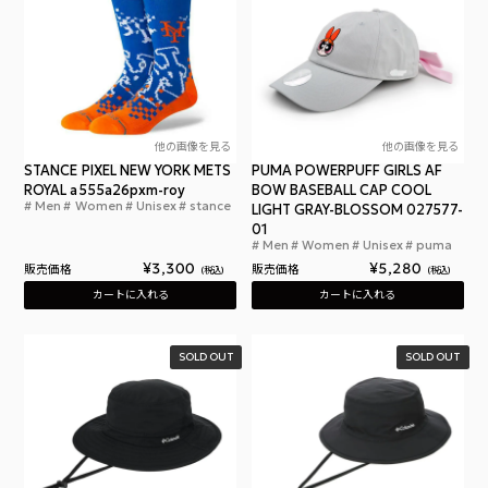
他の画像を見る
他の画像を見る
STANCE PIXEL NEW YORK METS
PUMA POWERPUFF GIRLS AF
ROYAL a555a26pxm-roy
BOW BASEBALL CAP COOL
Men
Women
Unisex
stance
スタンスソックス ピクセル ニューヨーク メッツ 
LIGHT GRAY-BLOSSOM 027577-
01
Men
Women
Unisex
puma
プー
¥
3,300
¥
5,280
販売価格
販売価格
税込
税込
カートに入れる
カートに入れる
SOLD OUT
SOLD OUT