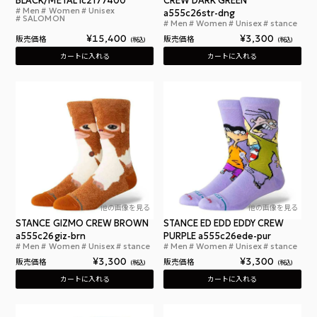
BLACK/METAL lc2177400
CREW DARK GREEN
Men
Women
Unisex
サロモン アクティブスキン 12 ブラック メタル
a555c26str-dng
SALOMON
Men
Women
Unisex
stance
スタ
¥
15,400
¥
3,300
販売価格
販売価格
税込
税込
カートに入れる
カートに入れる
他の画像を見る
他の画像を見る
STANCE GIZMO CREW BROWN
STANCE ED EDD EDDY CREW
a555c26giz-brn
PURPLE a555c26ede-pur
Men
Women
Unisex
stance
Men
Women
Unisex
stance
スタンスソックス ギズモ クルー ブラウン
スタ
¥
3,300
¥
3,300
販売価格
販売価格
税込
税込
カートに入れる
カートに入れる