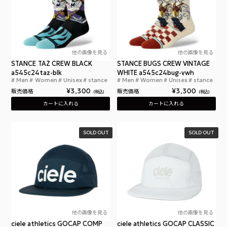
他の画像を見る
他の画像を見る
STANCE TAZ CREW BLACK
STANCE BUGS CREW VINTAGE
a545c24taz-blk
WHITE a545c24bug-vwh
Men
Women
Unisex
stance
Men
Women
Unisex
stance
スタンス タズ クルー ブラック
スタ
¥
3,300
¥
3,300
販売価格
販売価格
税込
税込
カートに入れる
カートに入れる
SOLD OUT
SOLD OUT
他の画像を見る
他の画像を見る
ciele athletics GOCAP COMP
ciele athletics GOCAP CLASSIC