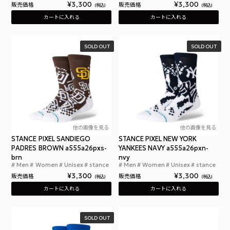
¥
3,300
¥
3,300
販売価格
販売価格
税込
税込
カートに入れる
カートに入れる
SOLD OUT
SOLD OUT
他の画像を見る
他の画像を見る
STANCE PIXEL SANDIEGO
STANCE PIXEL NEW YORK
PADRES BROWN a555a26pxs-
YANKEES NAVY a555a26pxn-
brn
nvy
Men
Women
Unisex
stance
Men
Women
Unisex
stance
スタンスソックス ピクセル サンディエゴ パドレス
スタ
¥
3,300
¥
3,300
販売価格
販売価格
税込
税込
カートに入れる
カートに入れる
SOLD OUT