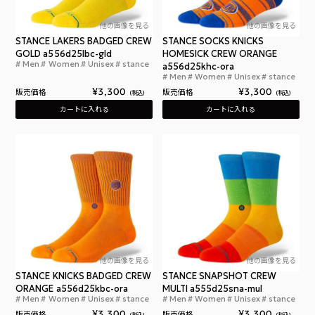
他の画像を見る
他の画像を見る
STANCE LAKERS BADGED CREW
STANCE SOCKS KNICKS
GOLD a556d25lbc-gld
HOMESICK CREW ORANGE
Men
Women
Unisex
stance
スタンス レイカーズ バッジド クルー ゴールド
a556d25khc-ora
Men
Women
Unisex
stance
スタ
¥
3,300
¥
3,300
販売価格
販売価格
税込
税込
カートに入れる
カートに入れる
他の画像を見る
他の画像を見る
STANCE KNICKS BADGED CREW
STANCE SNAPSHOT CREW
ORANGE a556d25kbc-ora
MULTI a555d25sna-mul
Men
Women
Unisex
stance
Men
Women
Unisex
stance
スタンス ニックス バッジド クルー オレンジ
スタ
¥
3,300
¥
3,300
販売価格
販売価格
税込
税込