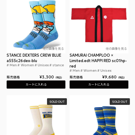
他の画像を見る
他の画像を見る
STANCE DEXTERS CREW BLUE
SAMURAI CHAMPLOO ×
a555c26dex-blu
Limited.edt HAPPI RED sc01hp-
Men
Women
Unisex
stance
スタンスソックス デクスターズ クルー ブルー
red
Men
Women
Unisex
サムラ
¥
3,300
¥
9,680
販売価格
販売価格
税込
税込
カートに入れる
カートに入れる
SOLD OUT
SOLD OUT