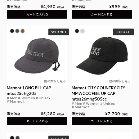
¥
4,950
¥
999
販売価格
販売価格
税込
税込
カートに入れる
カートに入れる
SOLD OUT
SOLD OUT
他の画像を見る
他の画像を見る
Marmot LONG BILL CAP
Marmot CITY COUNTRY CITY
mtss25uhg205
MMWCCC FEEL UP CAP
Men
Women
Unisex
マーモット ロングビル キャップ
mtss26mhg305cc
Marmot
Men
Women
Unisex
マー
Marmot
¥
5,280
¥
7,700
販売価格
販売価格
税込
税込
カートに入れる
カートに入れる
SOLD OUT