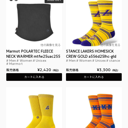
他の画像を見る
他の画像を見る
Marmot POLARTEC FLEECE
STANCE LAKERS HOMESICK
NECK WARMER mtfw25uac255
CREW GOLD a556d25lhc-gld
Men
Women
Unisex
Men
Women
Unisex
stance
マーモット ポーラテック フリース ネック ウォーマ
スタ
Marmot
¥
2,420
¥
3,300
販売価格
販売価格
税込
税込
カートに入れる
カートに入れる