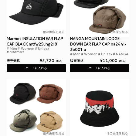
他の画像を見る
他の画像を見る
Marmot INSULATION EAR FLAP
NANGA MOUNTAIN LODGE
CAP BLACK mtfw25uhg218
DOWN EAR FLAP CAP na2441-
Men
Women
Unisex
マーモット インサレーション イヤー フラップ キャ
3b001-a
Marmot
Men
Women
Unisex
NANGA
ナン
¥
5,720
¥
11,000
販売価格
販売価格
税込
税込
カートに入れる
カートに入れる
他の画像を見る
他の画像を見る