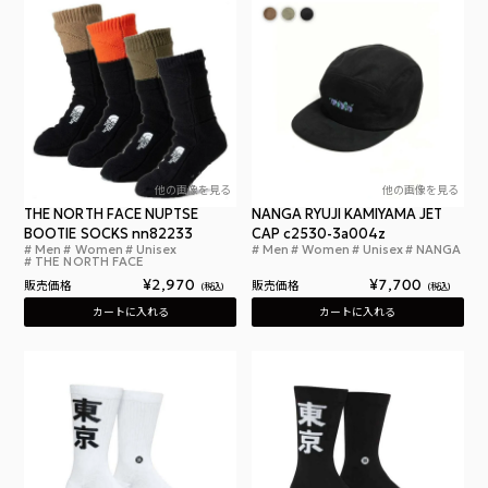
他の画像を見る
他の画像を見る
THE NORTH FACE NUPTSE
NANGA RYUJI KAMIYAMA JET
BOOTIE SOCKS nn82233
CAP c2530-3a004z
Men
Women
Unisex
Men
Women
Unisex
NANGA
ザ ノース フェイス ヌプシ ブーティー ソックス
ナン
THE NORTH FACE
¥
2,970
¥
7,700
販売価格
販売価格
税込
税込
カートに入れる
カートに入れる