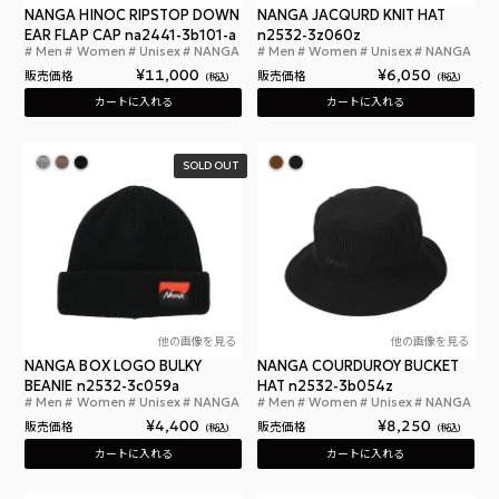
NANGA HINOC RIPSTOP DOWN
NANGA JACQURD KNIT HAT
EAR FLAP CAP na2441-3b101-a
n2532-3z060z
Men
Women
Unisex
NANGA
Men
Women
Unisex
NANGA
ナンガ ヒノックリップストップ ダウンイヤーフラ
ナン
¥
11,000
¥
6,050
販売価格
販売価格
税込
税込
カートに入れる
カートに入れる
SOLD OUT
他の画像を見る
他の画像を見る
NANGA BOX LOGO BULKY
NANGA COURDUROY BUCKET
BEANIE n2532-3c059a
HAT n2532-3b054z
Men
Women
Unisex
NANGA
Men
Women
Unisex
NANGA
ナンガ ボックス ロゴ バルキー ビーニー
ナン
¥
4,400
¥
8,250
販売価格
販売価格
税込
税込
カートに入れる
カートに入れる