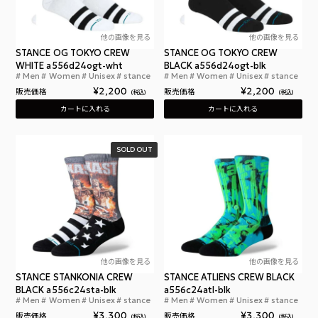
他の画像を見る
他の画像を見る
STANCE OG TOKYO CREW
STANCE OG TOKYO CREW
WHITE a556d24ogt-wht
BLACK a556d24ogt-blk
Men
Women
Unisex
stance
Men
Women
Unisex
stance
スタンス オージー トウキョー クルー ホワイト
スタ
¥
2,200
¥
2,200
販売価格
販売価格
税込
税込
カートに入れる
カートに入れる
SOLD OUT
他の画像を見る
他の画像を見る
STANCE STANKONIA CREW
STANCE ATLIENS CREW BLACK
BLACK a556c24sta-blk
a556c24atl-blk
Men
Women
Unisex
stance
Men
Women
Unisex
stance
スタンス スタンコニア クルー ブラック
スタ
¥
3,300
¥
3,300
販売価格
販売価格
税込
税込