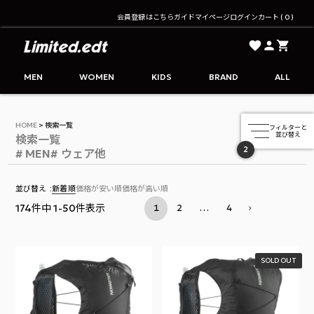
会員登録はこちら
ガイド
マイページ
ログイン
カート
0
Limited.edt - リミテッドエディション公式オンライ
MEN
WOMEN
KIDS
BRAND
ALL
HOME
検索一覧
検索一覧
2
並び替え
新着順
価格が安い順
価格が高い順
174
件中
1
-
50
件表示
1
2
…
4
SOLD OUT