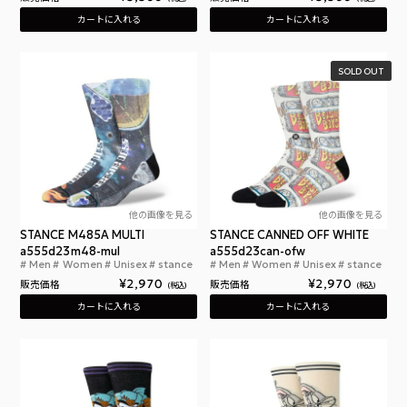
カートに入れる
カートに入れる
SOLD OUT
他の画像を見る
他の画像を見る
STANCE M485A MULTI
STANCE CANNED OFF WHITE
a555d23m48-mul
a555d23can-ofw
Men
Women
Unisex
stance
Men
Women
Unisex
stance
スタンス M485A マルチ
スタ
¥
2,970
¥
2,970
販売価格
販売価格
税込
税込
カートに入れる
カートに入れる