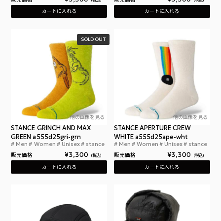
カートに入れる
カートに入れる
SOLD OUT
他の画像を見る
他の画像を見る
STANCE GRINCH AND MAX
STANCE APERTURE CREW
GREEN a555d25gri-grn
WHITE a555d25ape-wht
Men
Women
Unisex
stance
Men
Women
Unisex
stance
スタンス グリンチ アンド マックス グリーン
スタ
¥
3,300
¥
3,300
販売価格
販売価格
税込
税込
カートに入れる
カートに入れる