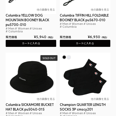
他の画像を見る
他の画像を見る
Columbia YELLOW DOG
Columbia TIFFIN HILL FOLDABLE
MOUNTAIN BOONEY BLACK
BOONEY BLACK pu5670-010
Men
Women
Unisex
pu5700-010
コロ
Columbia
Men
Women
Unisex
コロンビア イエロードックマウンテンブーニー
Columbia
¥
5,940
¥
6,930
販売価格
販売価格
税込
税込
カートに入れる
カートに入れる
SOLD OUT
他の画像を見る
他の画像を見る
Columbia SICKAMORE BUCKET
Champion QUARTER LENGTH
HAT BLACK pu5040-015
SOCKS 3P cmscy201
Men
Women
Unisex
Men
Women
Unisex
コロンビア コブ クレスト バケット ハット
チャ
Columbia
champion