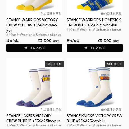
他の画像を見る
他の画像を見る
STANCE WARRIORS VICTORY
STANCE WARRIORS HOMESICK
CREW YELLOW a556d25wvc-
CREW BLUE a556d25whc-blu
Men
Women
Unisex
stance
yel
スタ
Men
Women
Unisex
stance
スタンスソックス ウォリアーズ ビクトリー クルー
¥
3,300
¥
3,300
販売価格
販売価格
税込
税込
カートに入れる
カートに入れる
SOLD OUT
SOLD OUT
他の画像を見る
他の画像を見る
STANCE LAKERS VICTORY
STANCE KNICKS VICTORY CREW
CREW PURPLE a556d25lvc-pur
BLUE a556d25kvc-blu
Men
Women
Unisex
stance
Men
Women
Unisex
stance
スタンスソックス レイカーズ ビクトリー クルー パ
スタ