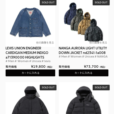
SOLD OUT
SOLD OUT
他の画像を見る
他の画像を見る
LEVIS UNION ENGINEER
NANGA AURORA LIGHT UTILITY
CARDIGAN MEDIUM INDIGO
DOWN JACKET nd2341-1a008
Men
Women
Unisex
NANGA
a71390000 HIGHLIGHTS
ナン
Men
Women
Unisex
levis
リーバイス ユニオン エンジニア カーディガン 161
¥
19,800
¥
73,700
販売価格
販売価格
税込
税込
カートに入れる
カートに入れる
SOLD OUT
SOLD OUT