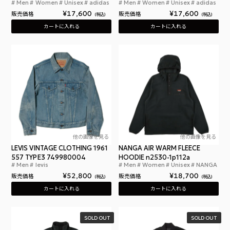
Men
Women
Unisex
adidas
Men
Women
Unisex
adidas
アディダス アディカラー デニム ファイヤーバード
アデ
¥
17,600
¥
17,600
販売価格
販売価格
税込
税込
カートに入れる
カートに入れる
他の画像を見る
他の画像を見る
LEVIS VINTAGE CLOTHING 1961
NANGA AIR WARM FLEECE
557 TYPE3 749980004
HOODIE n2530-1p112a
Men
levis
Men
Women
Unisex
NANGA
リーバイス ヴィンテージ クロージング 1961 557
ナン
¥
52,800
¥
18,700
販売価格
販売価格
税込
税込
カートに入れる
カートに入れる
SOLD OUT
SOLD OUT