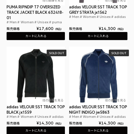
他の画像を見る
他の画像を見る
PUMA RIPNDIP T7 OVERSIZED
adidas VELOUR SST TRACK TOP
TRACK JACKET BLACK 632418-
GREY STRATA jx1562
Men
Women
Unisex
adidas
01
アデ
Men
Women
Unisex
puma
プーマ リップンディップ T7 オーバーサイズド ト
¥
17,600
¥
14,300
販売価格
販売価格
税込
税込
カートに入れる
カートに入れる
SOLD OUT
SOLD OUT
他の画像を見る
他の画像を見る
adidas VELOUR SST TRACK TOP
adidas VELOUR SST TRACK TOP
BLACK jx1559
NIGHT INDIGO jw5863
Men
Women
Unisex
adidas
Men
Women
Unisex
adidas
アディダス ベロア SST トラックトップ ブラック
アデ
¥
14,300
¥
14,300
販売価格
販売価格
税込
税込
カートに入れる
カートに入れる