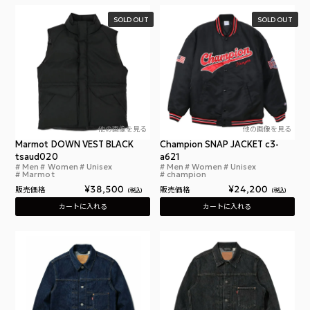
SOLD OUT
SOLD OUT
他の画像を見る
他の画像を見る
Marmot DOWN VEST BLACK
Champion SNAP JACKET c3-
tsaud020
a621
Men
Women
Unisex
Men
Women
Unisex
マーモット マンモス ダウン ベスト
チャ
Marmot
champion
¥
38,500
¥
24,200
販売価格
販売価格
税込
税込
カートに入れる
カートに入れる