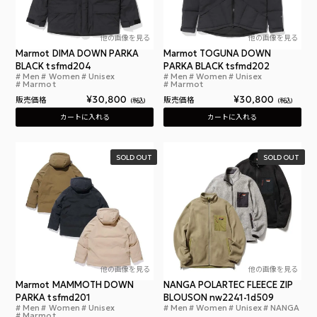
他の画像を見る
他の画像を見る
Marmot DIMA DOWN PARKA
Marmot TOGUNA DOWN
BLACK tsfmd204
PARKA BLACK tsfmd202
Men
Women
Unisex
Men
Women
Unisex
マーモット ディーマダウンパーカ Marmot DIMA DOW
マーモ
Marmot
Marmot
¥
30,800
¥
30,800
販売価格
販売価格
税込
税込
カートに入れる
カートに入れる
SOLD OUT
SOLD OUT
他の画像を見る
他の画像を見る
Marmot MAMMOTH DOWN
NANGA POLARTEC FLEECE ZIP
PARKA tsfmd201
BLOUSON nw2241-1d509
Men
Women
Unisex
Men
Women
Unisex
NANGA
マーモット マンモス ダウン パーカ Biggie WINDST
ナン
Marmot