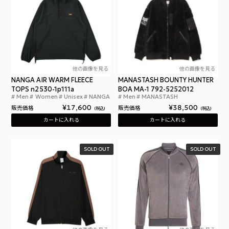
他の画像を見る
他の画像を見る
NANGA AIR WARM FLEECE
MANASTASH BOUNTY HUNTER
TOPS n2530-1p111a
BOA MA-1 792-5252012
Men
Women
Unisex
NANGA
Men
MANASTASH
ナンガ エア ウォーム フリース トップス
マナ
¥
17,600
¥
38,500
販売価格
販売価格
税込
税込
カートに入れる
カートに入れる
SOLD OUT
SOLD OUT