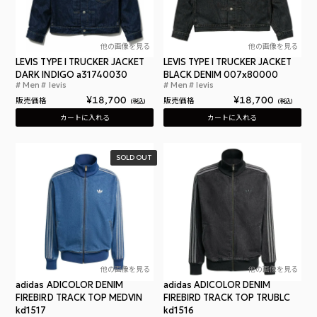
他の画像を見る
他の画像を見る
LEVIS TYPE I TRUCKER JACKET
LEVIS TYPE I TRUCKER JACKET
DARK INDIGO a31740030
BLACK DENIM 007x80000
Men
levis
Men
levis
リーバイス タイプ I トラッカー ジャケット ダーク
リー
¥
18,700
¥
18,700
販売価格
販売価格
税込
税込
カートに入れる
カートに入れる
SOLD OUT
他の画像を見る
他の画像を見る
adidas ADICOLOR DENIM
adidas ADICOLOR DENIM
FIREBIRD TRACK TOP MEDVIN
FIREBIRD TRACK TOP TRUBLC
kd1517
kd1516