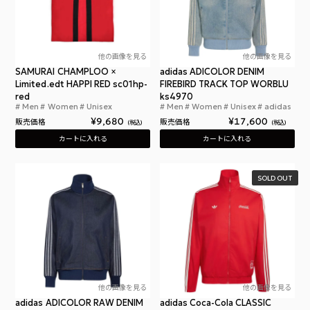
他の画像を見る
他の画像を見る
SAMURAI CHAMPLOO ×
adidas ADICOLOR DENIM
Limited.edt HAPPI RED sc01hp-
FIREBIRD TRACK TOP WORBLU
red
ks4970
Men
Women
Unisex
Men
Women
Unisex
adidas
サムライチャンプルー × Limited.edt 法被 レッド
アデ
¥
9,680
¥
17,600
販売価格
販売価格
税込
税込
カートに入れる
カートに入れる
SOLD OUT
他の画像を見る
他の画像を見る
adidas ADICOLOR RAW DENIM
adidas Coca-Cola CLASSIC