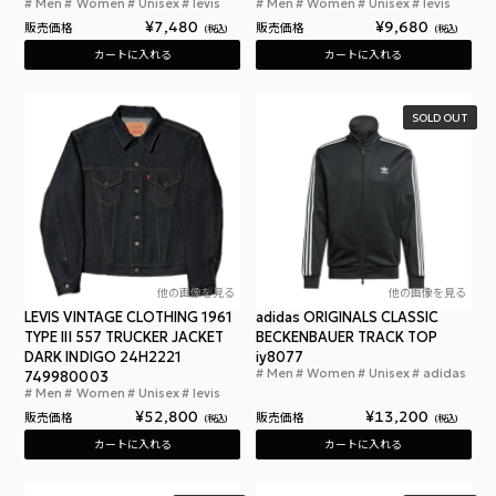
Men
Women
Unisex
levis
Men
Women
Unisex
levis
リーバイス シルバータブ トラッカージャケット ラ
リー
¥
7,480
¥
9,680
販売価格
販売価格
税込
税込
カートに入れる
カートに入れる
SOLD OUT
他の画像を見る
他の画像を見る
LEVIS VINTAGE CLOTHING 1961
adidas ORIGINALS CLASSIC
TYPE III 557 TRUCKER JACKET
BECKENBAUER TRACK TOP
DARK INDIGO 24H2221
iy8077
Men
Women
Unisex
adidas
749980003
アデ
Men
Women
Unisex
levis
リーバイス ヴィンテージクロージング トラッカージャケッ
¥
52,800
¥
13,200
販売価格
販売価格
税込
税込
カートに入れる
カートに入れる