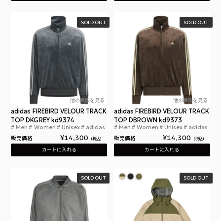
SOLD OUT
SOLD OUT
他の画像を見る
他の画像を見る
adidas FIREBIRD VELOUR TRACK
adidas FIREBIRD VELOUR TRACK
TOP DKGREY kd9374
TOP DBROWN kd9373
Men
Women
Unisex
adidas
Men
Women
Unisex
adidas
アディダス ファイヤーバード ベロア トラックトッ
アデ
¥
14,300
¥
14,300
販売価格
販売価格
税込
税込
カートに入れる
カートに入れる
SOLD OUT
SOLD OUT