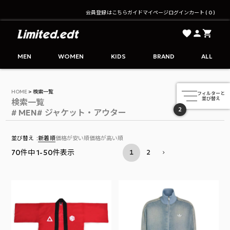
会員登録はこちら
ガイド
マイページ
ログイン
カート
0
Limited.edt - リミテッドエディション公式オンライ
MEN
WOMEN
KIDS
BRAND
ALL
HOME
検索一覧
検索一覧
2
並び替え
新着順
価格が安い順
価格が高い順
70
件中
1
-
50
件表示
1
2