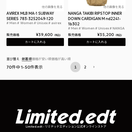
他の画像を見る
他の画像を見る
AVIREX MLB MA-1 SUBWAY
NANGA TAKIBI RIPSTOP INNER
SERIES 783-3252049-120
DOWN CARDIGAN M nd2241-
Men
Women
Unisex
avirex
アヴィレックス x MLB フライトジャケット サブウ
1b302
Men
Women
Unisex
NANGA
ナン
¥
39,600
¥
35,200
販売価格
販売価格
税込
税込
カートに入れる
カートに入れる
並び替え
新着順
価格が安い順
価格が高い順
70
件中
1
-
50
件表示
1
2
Limited.edt - リミテッドエディション公式オンラインストア