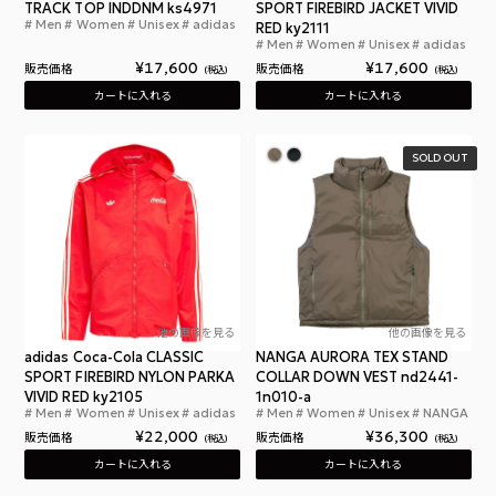
TRACK TOP INDDNM ks4971
SPORT FIREBIRD JACKET VIVID
Men
Women
Unisex
adidas
アディダス アディカラー ローデニム トラックトッ
RED ky2111
Men
Women
Unisex
adidas
アデ
¥
17,600
¥
17,600
販売価格
販売価格
税込
税込
カートに入れる
カートに入れる
SOLD OUT
他の画像を見る
他の画像を見る
adidas Coca-Cola CLASSIC
NANGA AURORA TEX STAND
SPORT FIREBIRD NYLON PARKA
COLLAR DOWN VEST nd2441-
VIVID RED ky2105
1n010-a
Men
Women
Unisex
adidas
Men
Women
Unisex
NANGA
アディダス コカ・コーラ クラシック スポーツ フ
ナン
¥
22,000
¥
36,300
販売価格
販売価格
税込
税込
カートに入れる
カートに入れる