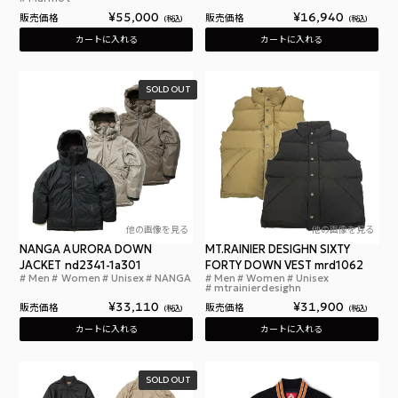
¥
55,000
¥
16,940
販売価格
販売価格
税込
税込
カートに入れる
カートに入れる
SOLD OUT
他の画像を見る
他の画像を見る
NANGA AURORA DOWN
MT.RAINIER DESIGHN SIXTY
JACKET nd2341-1a301
FORTY DOWN VEST mrd1062
Men
Women
Unisex
NANGA
Men
Women
Unisex
ナンガ オーロラ ダウンジャケット 防水 耐水 オー
マウ
mtrainierdesighn
¥
33,110
¥
31,900
販売価格
販売価格
税込
税込
カートに入れる
カートに入れる
SOLD OUT