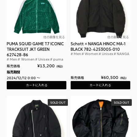
他の画像を見る
他の画像を見る
PUMA SQUID GAME T7 ICONIC
Schott × NANGA HINOC MA-1
TRACKSUIT JKT GREEN
BLACK 782-4253005-010
Men
Women
Unisex
NANGA
627428-86
ショ
Men
Women
Unisex
puma
プーマ x イカゲーム T7トラック ジャケット グリ
¥
13,200
販売価格
税込
販売期間
¥
60,500
2024/12/12 0:00
〜
販売価格
税込
カートに入れる
カートに入れる
SOLD OUT
SOLD OUT