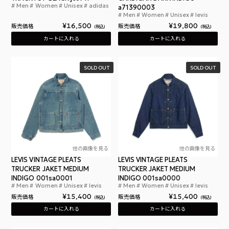
Men
Women
Unisex
adidas
アディダス デニム ファイヤーバード トラックトップ 
a71390003
Men
Women
Unisex
levis
リー
¥
16,500
¥
19,800
販売価格
販売価格
税込
税込
カートに入れる
カートに入れる
SOLD OUT
SOLD OUT
他の画像を見る
他の画像を見る
LEVIS VINTAGE PLEATS
LEVIS VINTAGE PLEATS
TRUCKER JAKET MEDIUM
TRUCKER JAKET MEDIUM
INDIGO 001sa0001
INDIGO 001sa0000
Men
Women
Unisex
levis
Men
Women
Unisex
levis
リーバイス ヴィンテージ プリーツ トラッカージャ
リー
¥
15,400
¥
15,400
販売価格
販売価格
税込
税込
カートに入れる
カートに入れる