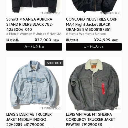
他の画像を見る
他の画像を見る
Schott × NANGA AURORA
CONCORD INDUSTRIES CORP
STAND RIDERS BLACK 782-
MA-1 Flight Jacket BLACK
4253004-010
ORANGE 8415008187351
Men
Women
Unisex
NANGA
Men
Women
Unisex
ショット × ナンガ オーロラスタンド ライダース 
コンコ
¥
77,000
¥
24,999
販売価格
販売価格
税込
税込
カートに入れる
カートに入れる
SOLD OUT
他の画像を見る
他の画像を見る
LEVIS SILVERTAB TRUCKER
LEVIS VINTAGE FIT SHERPA
JAKET MEDIUM INDIGO
CORDUROY TRUCKER JAKET
22H2289 a31790000
PEWTER 791290033