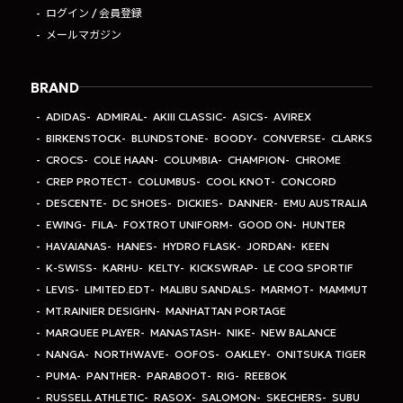
ログイン / 会員登録
メールマガジン
BRAND
ADIDAS
ADMIRAL
AKIII CLASSIC
ASICS
AVIREX
BIRKENSTOCK
BLUNDSTONE
BOODY
CONVERSE
CLARKS
CROCS
COLE HAAN
COLUMBIA
CHAMPION
CHROME
CREP PROTECT
COLUMBUS
COOL KNOT
CONCORD
DESCENTE
DC SHOES
DICKIES
DANNER
EMU AUSTRALIA
EWING
FILA
FOXTROT UNIFORM
GOOD ON
HUNTER
HAVAIANAS
HANES
HYDRO FLASK
JORDAN
KEEN
K-SWISS
KARHU
KELTY
KICKSWRAP
LE COQ SPORTIF
LEVIS
LIMITED.EDT
MALIBU SANDALS
MARMOT
MAMMUT
MT.RAINIER DESIGHN
MANHATTAN PORTAGE
MARQUEE PLAYER
MANASTASH
NIKE
NEW BALANCE
NANGA
NORTHWAVE
OOFOS
OAKLEY
ONITSUKA TIGER
PUMA
PANTHER
PARABOOT
RIG
REEBOK
RUSSELL ATHLETIC
RASOX
SALOMON
SKECHERS
SUBU