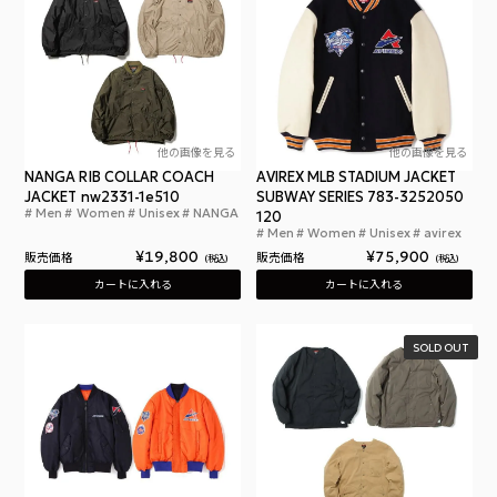
他の画像を見る
他の画像を見る
NANGA RIB COLLAR COACH
AVIREX MLB STADIUM JACKET
JACKET nw2331-1e510
SUBWAY SERIES 783-3252050
Men
Women
Unisex
NANGA
ナンガ リブカラー コーチ ジャケット メンズ JKT
120
Men
Women
Unisex
avirex
アヴ
¥
19,800
¥
75,900
販売価格
販売価格
税込
税込
カートに入れる
カートに入れる
SOLD OUT