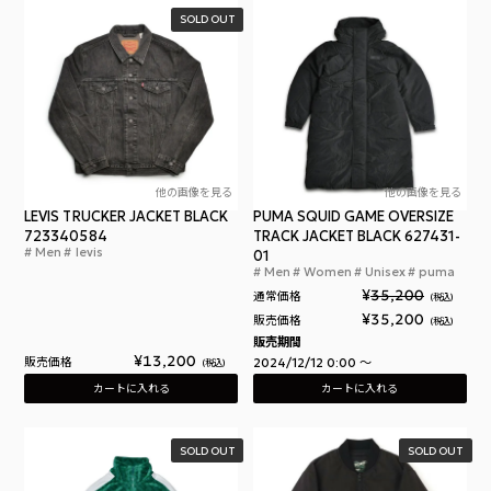
SOLD OUT
他の画像を見る
他の画像を見る
LEVIS TRUCKER JACKET BLACK
PUMA SQUID GAME OVERSIZE
723340584
TRACK JACKET BLACK 627431-
Men
levis
リーバイス トラッカージャケット ブラック
01
Men
Women
Unisex
puma
プー
¥
35,200
通常価格
税込
¥
35,200
販売価格
税込
販売期間
¥
13,200
販売価格
2024/12/12 0:00
〜
税込
カートに入れる
カートに入れる
SOLD OUT
SOLD OUT