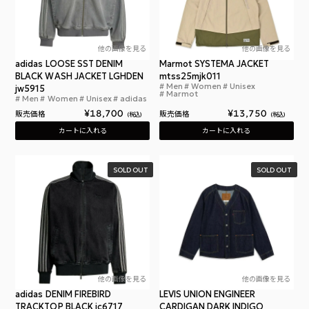
他の画像を見る
他の画像を見る
adidas LOOSE SST DENIM
Marmot SYSTEMA JACKET
BLACK WASH JACKET LGHDEN
mtss25mjk011
Men
Women
Unisex
jw5915
マー
Marmot
Men
Women
Unisex
adidas
アディダス ルーズ SST デニム ブラック ウォッシ
¥
18,700
¥
13,750
販売価格
販売価格
税込
税込
カートに入れる
カートに入れる
SOLD OUT
SOLD OUT
他の画像を見る
他の画像を見る
adidas DENIM FIREBIRD
LEVIS UNION ENGINEER
TRACKTOP BLACK jc6717
CARDIGAN DARK INDIGO