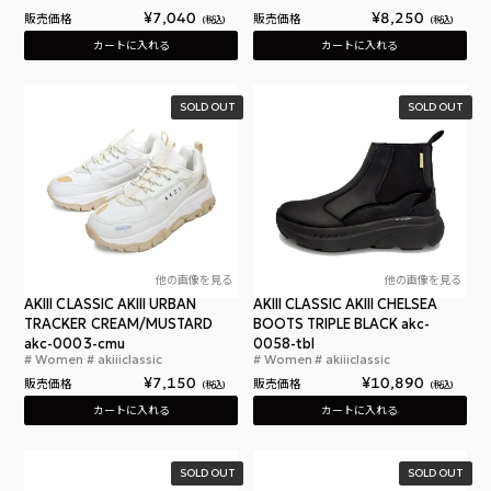
¥
7,040
¥
8,250
販売価格
販売価格
税込
税込
カートに入れる
カートに入れる
SOLD OUT
SOLD OUT
他の画像を見る
他の画像を見る
AKIII CLASSIC AKIII URBAN
AKIII CLASSIC AKIII CHELSEA
TRACKER CREAM/MUSTARD
BOOTS TRIPLE BLACK akc-
akc-0003-cmu
0058-tbl
Women
akiiiclassic
Women
akiiiclassic
アキクラシック アーバントラッカー レディース スニ
アキ
¥
7,150
¥
10,890
販売価格
販売価格
税込
税込
カートに入れる
カートに入れる
SOLD OUT
SOLD OUT