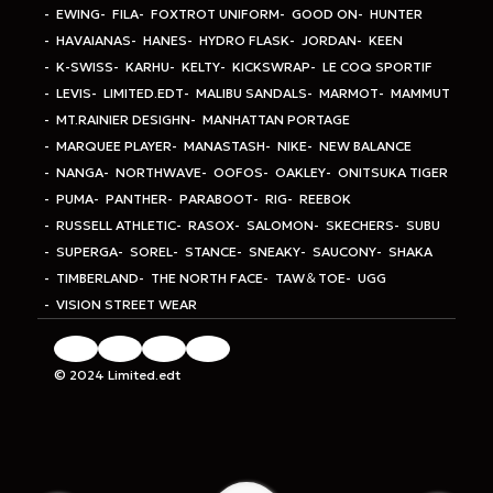
EWING
FILA
FOXTROT UNIFORM
GOOD ON
HUNTER
HAVAIANAS
HANES
HYDRO FLASK
JORDAN
KEEN
K-SWISS
KARHU
KELTY
KICKSWRAP
LE COQ SPORTIF
LEVIS
LIMITED.EDT
MALIBU SANDALS
MARMOT
MAMMUT
MT.RAINIER DESIGHN
MANHATTAN PORTAGE
MARQUEE PLAYER
MANASTASH
NIKE
NEW BALANCE
NANGA
NORTHWAVE
OOFOS
OAKLEY
ONITSUKA TIGER
PUMA
PANTHER
PARABOOT
RIG
REEBOK
RUSSELL ATHLETIC
RASOX
SALOMON
SKECHERS
SUBU
SUPERGA
SOREL
STANCE
SNEAKY
SAUCONY
SHAKA
TIMBERLAND
THE NORTH FACE
TAW＆TOE
UGG
VISION STREET WEAR
© 2024 Limited.edt