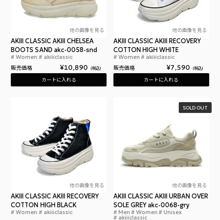
他の画像を見る
他の画像を見る
AKIII CLASSIC AKIII CHELSEA
AKIII CLASSIC AKIII RECOVERY
BOOTS SAND akc-0058-snd
COTTON HIGH WHITE
Women
akiiiclassic
Women
akiiiclassic
アキクラシック アキ チェルシーブーツ レディース 
アキ
¥
10,890
¥
7,590
販売価格
販売価格
税込
税込
カートに入れる
カートに入れる
SOLD OUT
他の画像を見る
他の画像を見る
AKIII CLASSIC AKIII RECOVERY
AKIII CLASSIC AKIII URBAN OVER
COTTON HIGH BLACK
SOLE GREY akc-0068-gry
Women
akiiiclassic
Men
Women
Unisex
アキクラシック アキ リカバリーコットン ハイ 厚底
アキ
akiiiclassic