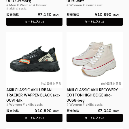
0003-crmorg
0091-wht
Men
Women
Unisex
Women
akiiiclassic
アキクラシック アーバントラッカー レディース ス
アキ
akiiiclassic
¥
7,150
¥
10,890
販売価格
販売価格
税込
税込
カートに入れる
カートに入れる
他の画像を見る
他の画像を見る
AKIII CLASSIC AKIII URBAN
AKIII CLASSIC AKIII RECOVERY
TRACKER WAPPEN BLACK akc-
COTTON HIGH BEIGE akc-
0091-blk
0038-beg
Women
akiiiclassic
Women
akiiiclassic
アキクラシック アーバントラッカー ワッペン ブラ
アキ
¥
10,890
¥
7,040
販売価格
販売価格
税込
税込
カートに入れる
カートに入れる