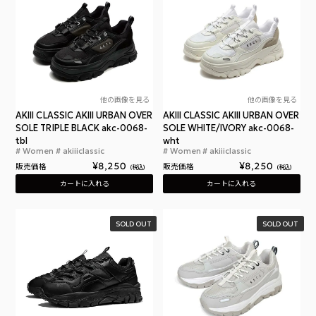
他の画像を見る
他の画像を見る
AKIII CLASSIC AKIII URBAN OVER
AKIII CLASSIC AKIII URBAN OVER
SOLE TRIPLE BLACK akc-0068-
SOLE WHITE/IVORY akc-0068-
tbl
wht
Women
akiiiclassic
Women
akiiiclassic
アキクラシック アーバン オーバーソール 厚底 スニ
アキ
¥
8,250
¥
8,250
販売価格
販売価格
税込
税込
カートに入れる
カートに入れる
SOLD OUT
SOLD OUT