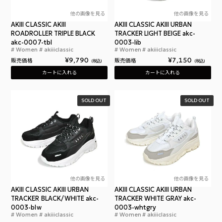
他の画像を見る
他の画像を見る
AKIII CLASSIC AKIII
AKIII CLASSIC AKIII URBAN
ROADROLLER TRIPLE BLACK
TRACKER LIGHT BEIGE akc-
akc-0007-tbl
0003-lib
Women
akiiiclassic
Women
akiiiclassic
アキクラシック アキ ロードローラー スニーカー 
アキ
¥
9,790
¥
7,150
販売価格
販売価格
税込
税込
カートに入れる
カートに入れる
SOLD OUT
SOLD OUT
他の画像を見る
他の画像を見る
AKIII CLASSIC AKIII URBAN
AKIII CLASSIC AKIII URBAN
TRACKER BLACK/WHITE akc-
TRACKER WHITE GRAY akc-
0003-blw
0003-whtgry
Women
akiiiclassic
Women
akiiiclassic
アキクラシック アーバントラッカー レディース スニ
アキ