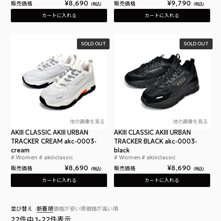
¥
8,690
¥
9,790
販売価格
販売価格
税込
税込
カートに入れる
カートに入れる
SOLD OUT
SOLD OUT
他の画像を見る
他の画像を見る
AKIII CLASSIC AKIII URBAN
AKIII CLASSIC AKIII URBAN
TRACKER CREAM akc-0003-
TRACKER BLACK akc-0003-
cream
black
Women
akiiiclassic
Women
akiiiclassic
アキクラシック アーバントラッカー レディース ス
アキ
¥
8,690
¥
8,690
販売価格
販売価格
税込
税込
カートに入れる
カートに入れる
並び替え
新着順
価格が安い順
価格が高い順
22
件中
1
-
22
件表示