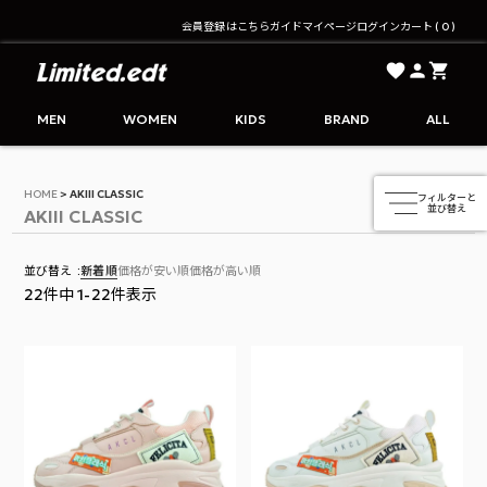
会員登録はこちら
ガイド
マイページ
ログイン
カート
0
Limited.edt - リミテッドエディション公式オンライ
MEN
WOMEN
KIDS
BRAND
ALL
HOME
AKIII CLASSIC
AKIII CLASSIC
並び替え
新着順
価格が安い順
価格が高い順
22
件中
1
-
22
件表示