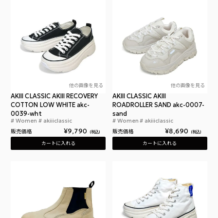
他の画像を見る
他の画像を見る
AKIII CLASSIC AKIII RECOVERY
AKIII CLASSIC AKIII
COTTON LOW WHITE akc-
ROADROLLER SAND akc-0007-
0039-wht
sand
Women
akiiiclassic
Women
akiiiclassic
アキクラシック アキ リカバリーコットン ロー AKIII CLA
アキ
¥
9,790
¥
8,690
販売価格
販売価格
税込
税込
カートに入れる
カートに入れる