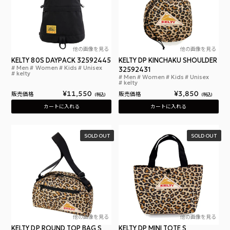
他の画像を見る
他の画像を見る
KELTY 80S DAYPACK 32592445
KELTY DP KINCHAKU SHOULDER
Men
Women
Kids
Unisex
ケルティ 80s デイパック BLACK リュック ブラ
32592431
kelty
Men
Women
Kids
Unisex
ケル
kelty
¥
11,550
¥
3,850
販売価格
販売価格
税込
税込
カートに入れる
カートに入れる
SOLD OUT
SOLD OUT
他の画像を見る
他の画像を見る
KELTY DP ROUND TOP BAG S
KELTY DP MINI TOTE S