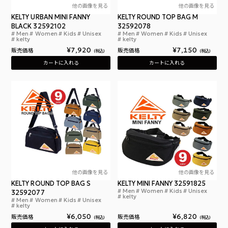
他の画像を見る
他の画像を見る
KELTY URBAN MINI FANNY
KELTY ROUND TOP BAG M
BLACK 32592102
32592078
Men
Women
Kids
Unisex
Men
Women
Kids
Unisex
ケルティ アーバン ミニ ファニー ブラック ボディバッグ UR
ケル
kelty
kelty
¥
7,920
¥
7,150
販売価格
販売価格
税込
税込
カートに入れる
カートに入れる
他の画像を見る
他の画像を見る
KELTY ROUND TOP BAG S
KELTY MINI FANNY 32591825
Men
Women
Kids
Unisex
32592077
ケルテ
kelty
Men
Women
Kids
Unisex
ケルティ ラウンド トップ バッグ S CORDURA N
kelty
¥
6,050
¥
6,820
販売価格
販売価格
税込
税込