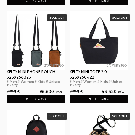
カートに入れる
カートに入れる
SOLD OUT
SOLD OUT
他の画像を見る
他の画像を見る
KELTY MINI PHONE POUCH
KELTY MINI TOTE 2.0
3259256323
3259250422
Men
Women
Kids
Unisex
Men
Women
Kids
Unisex
ケルティ ミニ フォン ポーチ CORDURA NYLO
ケル
kelty
kelty
¥
6,600
¥
3,520
販売価格
販売価格
税込
税込
カートに入れる
カートに入れる
SOLD OUT
SOLD OUT