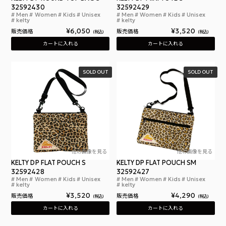
32592430
32592429
Men
Women
Kids
Unisex
Men
Women
Kids
Unisex
ケルティ デジタルプリント ラウンド トップ バッグ S D
ケルテ
kelty
kelty
¥
6,050
¥
3,520
販売価格
販売価格
税込
税込
カートに入れる
カートに入れる
SOLD OUT
SOLD OUT
他の画像を見る
他の画像を見る
KELTY DP FLAT POUCH S
KELTY DP FLAT POUCH SM
32592428
32592427
Men
Women
Kids
Unisex
Men
Women
Kids
Unisex
ケルティ デジタルプリント フラット ポーチ S Digita
ケル
kelty
kelty
¥
3,520
¥
4,290
販売価格
販売価格
税込
税込
カートに入れる
カートに入れる