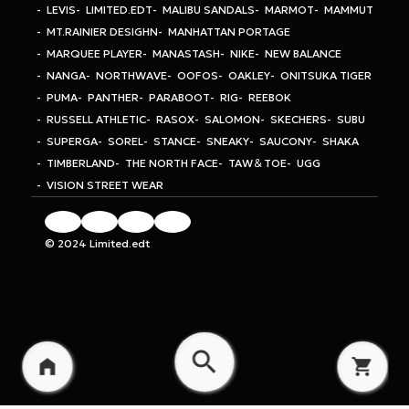
LEVIS
LIMITED.EDT
MALIBU SANDALS
MARMOT
MAMMUT
MT.RAINIER DESIGHN
MANHATTAN PORTAGE
MARQUEE PLAYER
MANASTASH
NIKE
NEW BALANCE
NANGA
NORTHWAVE
OOFOS
OAKLEY
ONITSUKA TIGER
PUMA
PANTHER
PARABOOT
RIG
REEBOK
RUSSELL ATHLETIC
RASOX
SALOMON
SKECHERS
SUBU
SUPERGA
SOREL
STANCE
SNEAKY
SAUCONY
SHAKA
TIMBERLAND
THE NORTH FACE
TAW＆TOE
UGG
VISION STREET WEAR
© 2024 Limited.edt