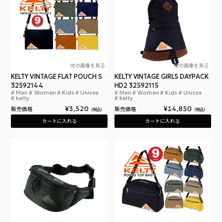
他の画像を見る
他の画像を見る
KELTY VINTAGE FLAT POUCH S
KELTY VINTAGE GIRLS DAYPACK
32592144
HD2 32592115
Men
Women
Kids
Unisex
Men
Women
Kids
Unisex
ケルティ ヴィンテージ フラット ポーチ S 9COLOR 
ケルテ
kelty
kelty
¥
3,520
¥
14,850
販売価格
販売価格
税込
税込
カートに入れる
カートに入れる