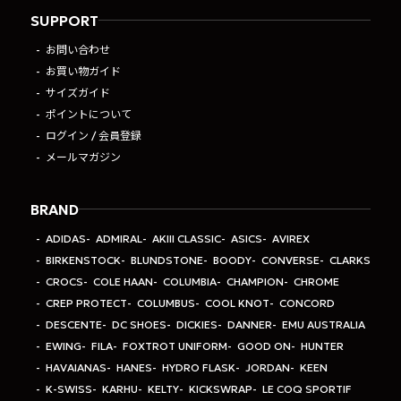
SUPPORT
お問い合わせ
お買い物ガイド
サイズガイド
ポイントについて
ログイン / 会員登録
メールマガジン
BRAND
ADIDAS
ADMIRAL
AKIII CLASSIC
ASICS
AVIREX
BIRKENSTOCK
BLUNDSTONE
BOODY
CONVERSE
CLARKS
CROCS
COLE HAAN
COLUMBIA
CHAMPION
CHROME
CREP PROTECT
COLUMBUS
COOL KNOT
CONCORD
DESCENTE
DC SHOES
DICKIES
DANNER
EMU AUSTRALIA
EWING
FILA
FOXTROT UNIFORM
GOOD ON
HUNTER
HAVAIANAS
HANES
HYDRO FLASK
JORDAN
KEEN
K-SWISS
KARHU
KELTY
KICKSWRAP
LE COQ SPORTIF