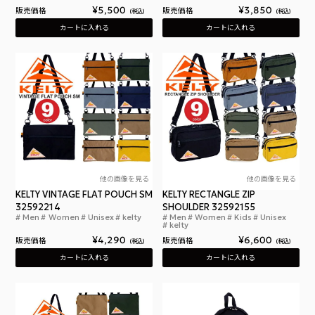
¥
5,500
¥
3,850
販売価格
販売価格
税込
税込
カートに入れる
カートに入れる
他の画像を見る
他の画像を見る
KELTY VINTAGE FLAT POUCH SM
KELTY RECTANGLE ZIP
32592214
SHOULDER 32592155
Men
Women
Unisex
kelty
Men
Women
Kids
Unisex
ケルティ ヴィンテージ フラット ポーチ SM フラットポ
ケル
kelty
¥
4,290
¥
6,600
販売価格
販売価格
税込
税込
カートに入れる
カートに入れる