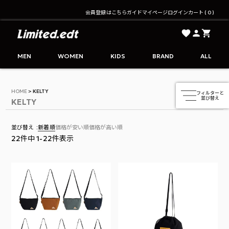
会員登録はこちら
ガイド
マイページ
ログイン
カート
0
Limited.edt - リミテッドエディション公式オンライ
MEN
WOMEN
KIDS
BRAND
ALL
HOME
KELTY
KELTY
並び替え
新着順
価格が安い順
価格が高い順
22
件中
1
-
22
件表示