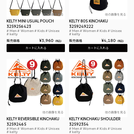
他の画像を見る
他の画像を見る
KELTY MINI USUAL POUCH
KELTY 80S KINCHAKU
3259256423
3259249222
Men
Women
Kids
Unisex
Men
Women
Kids
Unisex
ケルティ ミニ ユージュアル ポーチ セカンドバッグ サ
ケル
kelty
kelty
¥
3,960
¥
4,180
販売価格
販売価格
税込
税込
カートに入れる
カートに入れる
他の画像を見る
他の画像を見る
KELTY REVERSIBLE KINCHAKU
KELTY KINCHAKU SHOULDER
32592465
32592354
Men
Women
Kids
Unisex
Men
Women
Kids
Unisex
ケルティ リバーシブル キンチャク 500D CORDURA
ケル
kelty
kelty