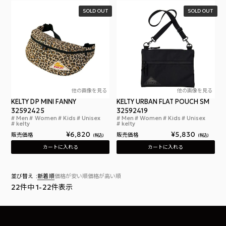
SOLD OUT
SOLD OUT
他の画像を見る
他の画像を見る
KELTY DP MINI FANNY
KELTY URBAN FLAT POUCH SM
32592425
32592419
Men
Women
Kids
Unisex
Men
Women
Kids
Unisex
ケルティ デジタルプリント ミニ ファニー Digital Pr
ケル
kelty
kelty
¥
6,820
¥
5,830
販売価格
販売価格
税込
税込
カートに入れる
カートに入れる
並び替え
新着順
価格が安い順
価格が高い順
22
件中
1
-
22
件表示