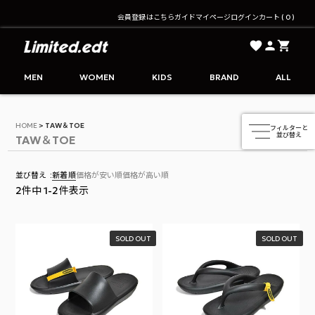
会員登録はこちら
ガイド
マイページ
ログイン
カート
0
Limited.edt - リミテッドエディション公式オンライ
MEN
WOMEN
KIDS
BRAND
ALL
HOME
TAW＆TOE
TAW＆TOE
並び替え
新着順
価格が安い順
価格が高い順
2
件中
1
-
2
件表示
SOLD OUT
SOLD OUT