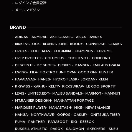
ログイン / 会員登録
メールマガジン
BRAND
ADIDAS
ADMIRAL
AKIII CLASSIC
ASICS
AVIREX
BIRKENSTOCK
BLUNDSTONE
BOODY
CONVERSE
CLARKS
CROCS
COLE HAAN
COLUMBIA
CHAMPION
CHROME
CREP PROTECT
COLUMBUS
COOL KNOT
CONCORD
DESCENTE
DC SHOES
DICKIES
DANNER
EMU AUSTRALIA
EWING
FILA
FOXTROT UNIFORM
GOOD ON
HUNTER
HAVAIANAS
HANES
HYDRO FLASK
JORDAN
KEEN
K-SWISS
KARHU
KELTY
KICKSWRAP
LE COQ SPORTIF
LEVIS
LIMITED.EDT
MALIBU SANDALS
MARMOT
MAMMUT
MT.RAINIER DESIGHN
MANHATTAN PORTAGE
MARQUEE PLAYER
MANASTASH
NIKE
NEW BALANCE
NANGA
NORTHWAVE
OOFOS
OAKLEY
ONITSUKA TIGER
PUMA
PANTHER
PARABOOT
RIG
REEBOK
RUSSELL ATHLETIC
RASOX
SALOMON
SKECHERS
SUBU