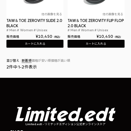
他の画像を見る
他の画像を見る
TAW＆TOE ZEROVITY SLIDE 2.0
TAW＆TOE ZEROVITY FLIP FLOP
BLACK
2.0 BLACK
Men
Women
Unisex
Men
Women
Unisex
トー＆トー サンダル ゼロビティ スライド 2.0 ブ
トー
¥
10,450
¥
10,450
販売価格
販売価格
税込
税込
カートに入れる
カートに入れる
並び替え
新着順
価格が安い順
価格が高い順
2
件中
1
-
2
件表示
Limited.edt - リミテッドエディション公式オンラインストア