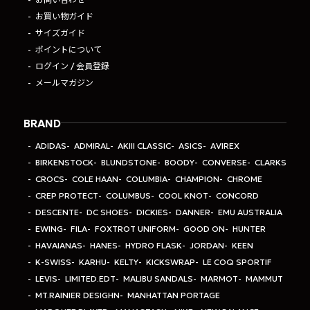
お買い物ガイド
サイズガイド
ポイントについて
ログイン / 会員登録
メールマガジン
BRAND
ADIDAS
ADMIRAL
AKIII CLASSIC
ASICS
AVIREX
BIRKENSTOCK
BLUNDSTONE
BOODY
CONVERSE
CLARKS
CROCS
COLE HAAN
COLUMBIA
CHAMPION
CHROME
CREP PROTECT
COLUMBUS
COOL KNOT
CONCORD
DESCENTE
DC SHOES
DICKIES
DANNER
EMU AUSTRALIA
EWING
FILA
FOXTROT UNIFORM
GOOD ON
HUNTER
HAVAIANAS
HANES
HYDRO FLASK
JORDAN
KEEN
K-SWISS
KARHU
KELTY
KICKSWRAP
LE COQ SPORTIF
LEVIS
LIMITED.EDT
MALIBU SANDALS
MARMOT
MAMMUT
MT.RAINIER DESIGHN
MANHATTAN PORTAGE