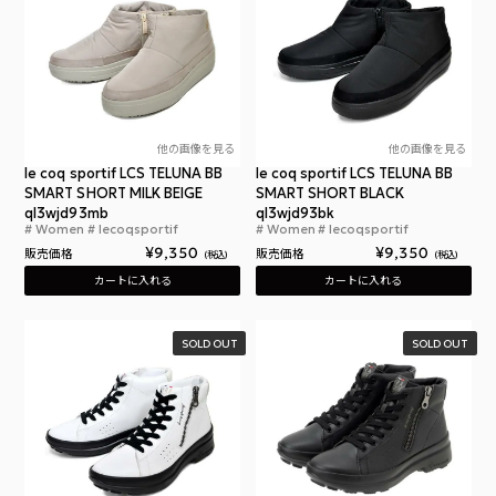
他の画像を見る
他の画像を見る
le coq sportif LCS TELUNA BB
le coq sportif LCS TELUNA BB
SMART SHORT MILK BEIGE
SMART SHORT BLACK
ql3wjd93mb
ql3wjd93bk
Women
lecoqsportif
Women
lecoqsportif
ルコックスポルティフ LCS テルナ BB スマート シ
ルコ
¥
9,350
¥
9,350
販売価格
販売価格
税込
税込
カートに入れる
カートに入れる
SOLD OUT
SOLD OUT