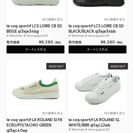
他の画像を見る
他の画像を見る
le coq sportif LCS LOIRE CB SD
le coq sportif LCS LOIRE CB SD
BEIGE ql3xje34bg
BLACK/BLACK ql3xje34bb
Women
lecoqsportif
Women
lecoqsportif
ルコックスポルティフ ロワール サンダル ベージュ 
ルコ
¥
8,580
¥
8,580
販売価格
販売価格
税込
税込
カートに入れる
カートに入れる
SOLD OUT
SOLD OUT
他の画像を見る
他の画像を見る
le coq sportif LA ROLAND SI FK
le coq sportif LA ROLAND SL
ECRU/PISTACHIO GREEN
WHITE/BBR ql1xjc22wb
Women
lecoqsportif
ql3xjc40ep
ルコ