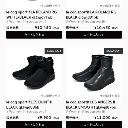
他の画像を見る
他の画像を見る
le coq sportif LA ROLAND RG
le coq sportif LA ROLAND RG
WHITE/BLACK ql3wjd91wb
BLACK ql3wjd91bk
Women
lecoqsportif
Women
lecoqsportif
ルコックスポルティフ LA ローラン RG ホワイト 
ルコ
¥
10,450
¥
10,450
販売価格
販売価格
税込
税込
カートに入れる
カートに入れる
SOLD OUT
SOLD OUT
他の画像を見る
他の画像を見る
le coq sportif LCS DUINT II
le coq sportif LCS ANGERS II
BLACK ql3wjd88bk
BLACK SMOOTH ql3wjd87bs
Women
lecoqsportif
Women
lecoqsportif
ルコックスポルティフ CS デュアン 2 ブラック レデ
ルコ
¥
9,900
¥
11,000
販売価格
販売価格
税込
税込
カートに入れる
カートに入れる