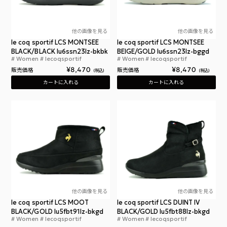
他の画像を見る
他の画像を見る
le coq sportif LCS MONTSEE
le coq sportif LCS MONTSEE
BLACK/BLACK lu6ssn23lz-bkbk
BEIGE/GOLD lu6ssn23lz-bggd
Women
lecoqsportif
Women
lecoqsportif
ルコックスポルティフ LCS モンスリー ブラック
ルコ
¥
8,470
¥
8,470
販売価格
販売価格
税込
税込
カートに入れる
カートに入れる
他の画像を見る
他の画像を見る
le coq sportif LCS MOOT
le coq sportif LCS DUINT IV
BLACK/GOLD lu5fbt91lz-bkgd
BLACK/GOLD lu5fbt88lz-bkgd
Women
lecoqsportif
Women
lecoqsportif
ルコックスポルティフ エルシーエス ムート ブラッ
ルコ