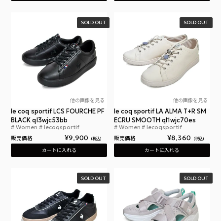
SOLD OUT
SOLD OUT
他の画像を見る
他の画像を見る
le coq sportif LCS FOURCHE PF
le coq sportif LA ALMA T+R SM
BLACK ql3wjc53bb
ECRU SMOOTH ql1wjc70es
Women
lecoqsportif
Women
lecoqsportif
ルコックスポルティフ LCS フルシュ PF レディース
ルコ
¥
9,900
¥
8,360
販売価格
販売価格
税込
税込
カートに入れる
カートに入れる
SOLD OUT
SOLD OUT