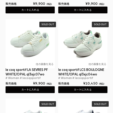
¥
9,900
¥
9,900
販売価格
販売価格
税込
税込
カートに入れる
カートに入れる
SOLD OUT
SOLD OUT
他の画像を見る
他の画像を見る
le coq sportif LA SEVRES PF
le coq sportif LCS BOULOGNE
WHITE/OPAL ql3xjc07wo
WHITE/OPAL ql3xjc04wo
Women
lecoqsportif
Women
lecoqsportif
ルコックスポルティフ ラ セーヴル PF レディース
ルコ
¥
9,900
¥
10,450
販売価格
販売価格
税込
税込
カートに入れる
カートに入れる
SOLD OUT
SOLD OUT