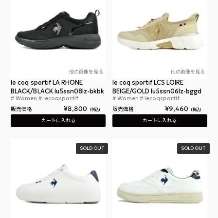
他の画像を見る
他の画像を見る
le coq sportif LA RHONE
le coq sportif LCS LOIRE
BLACK/BLACK lu5ssn08lz-bkbk
BEIGE/GOLD lu5ssn06lz-bggd
Women
lecoqsportif
Women
lecoqsportif
ルコックスポルティフ ラ ローヌ
ルコ
¥
8,800
¥
9,460
販売価格
販売価格
税込
税込
カートに入れる
カートに入れる
SOLD OUT
SOLD OUT