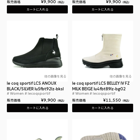
¥
9,900
¥
9,900
販売価格
販売価格
税込
税込
カートに入れる
カートに入れる
他の画像を見る
他の画像を見る
le coq sportif LCS ANOUX
le coq sportif LCS BELLEY IV FZ
BLACK/SILVER lu5fbt92lz-bksl
MILK BEIGE lu4fbt89lz-bg02
Women
lecoqsportif
Women
lecoqsportif
ルコックスポルティフ LCS アヌー ブラック シルバ
ルコ
¥
9,900
¥
11,550
販売価格
販売価格
税込
税込
カートに入れる
カートに入れる