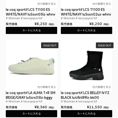
他の画像を見る
他の画像を見る
le coq sportif LCS T1100 ES
le coq sportif LCS T1100 ES
WHITE/NAVY lu5ssn05lz-whnv
WHITE/NAVY lu5ssn02uz-whnv
Women
lecoqsportif
Women
lecoqsportif
ルコックスポルティフ LCS シェル バウンド
ルコッ
¥
8,250
¥
8,250
販売価格
販売価格
税込
税込
カートに入れる
カートに入れる
SOLD OUT
SOLD OUT
他の画像を見る
他の画像を見る
le coq sportif LA ALMA T+R SM
le coq sportif LCS BELLEY IV FZ
BEIGE/GRAY lu5srs05lz-bggy
BLACK lu4fbt89lz-bk00
Women
lecoqsportif
Women
lecoqsportif
ルコックスポルティフ LA アルマ トラベル＆レイン 
ルコ
¥
8,360
¥
11,550
販売価格
販売価格
税込
税込
カートに入れる
カートに入れる