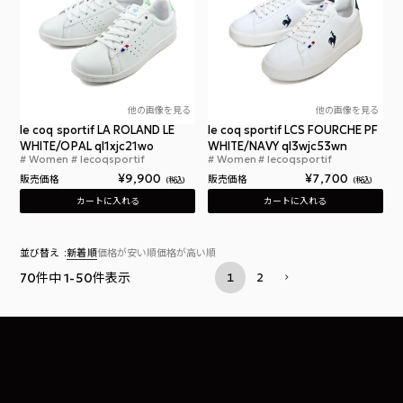
他の画像を見る
他の画像を見る
le coq sportif LA ROLAND LE
le coq sportif LCS FOURCHE PF
WHITE/OPAL ql1xjc21wo
WHITE/NAVY ql3wjc53wn
Women
lecoqsportif
Women
lecoqsportif
ルコックスポルティフ ラ ローラン LE レディース 
ルコ
¥
9,900
¥
7,700
販売価格
販売価格
税込
税込
カートに入れる
カートに入れる
並び替え
新着順
価格が安い順
価格が高い順
70
件中
1
-
50
件表示
1
2