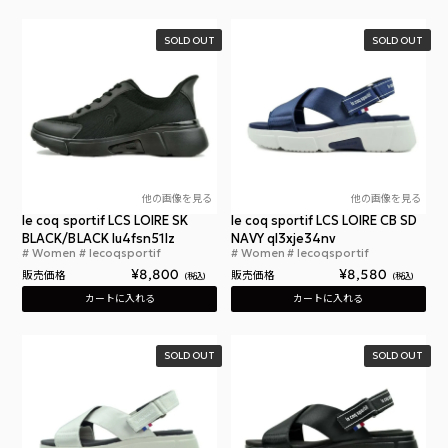
SOLD OUT
SOLD OUT
他の画像を見る
他の画像を見る
le coq sportif LCS LOIRE SK
le coq sportif LCS LOIRE CB SD
BLACK/BLACK lu4fsn51lz
NAVY ql3xje34nv
Women
lecoqsportif
Women
lecoqsportif
ルコックスポルティフ LCS ロワール SK レディース
ルコ
¥
8,800
¥
8,580
販売価格
販売価格
税込
税込
カートに入れる
カートに入れる
SOLD OUT
SOLD OUT