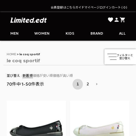
会員登録はこちら
ガイド
マイページ
ログイン
カート
0
Limited.edt - リミテッドエディション公式オンライ
MEN
WOMEN
KIDS
BRAND
ALL
HOME
le coq sportif
le coq sportif
並び替え
新着順
価格が安い順
価格が高い順
70
件中
1
-
50
件表示
1
2