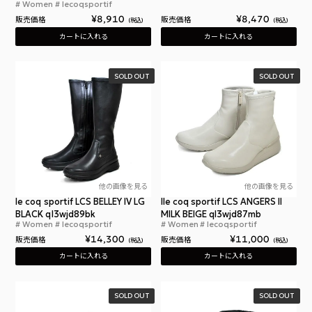
Women
lecoqsportif
ルコックスポルティフ ラ ローラン エクリュ / ピ
¥
8,910
¥
8,470
販売価格
販売価格
税込
税込
カートに入れる
カートに入れる
SOLD OUT
SOLD OUT
他の画像を見る
他の画像を見る
le coq sportif LCS BELLEY IV LG
lle coq sportif LCS ANGERS II
BLACK ql3wjd89bk
MILK BEIGE ql3wjd87mb
Women
lecoqsportif
Women
lecoqsportif
ルコックスポルティフ ベレー 4 LG レディース ブ
ルコ
¥
14,300
¥
11,000
販売価格
販売価格
税込
税込
カートに入れる
カートに入れる
SOLD OUT
SOLD OUT