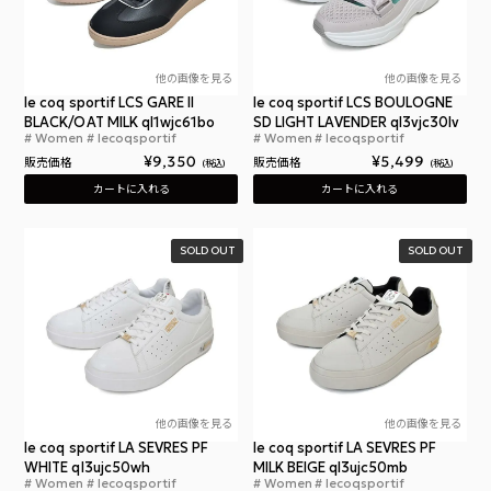
他の画像を見る
他の画像を見る
le coq sportif LCS GARE II
le coq sportif LCS BOULOGNE
BLACK/OAT MILK ql1wjc61bo
SD LIGHT LAVENDER ql3vjc30lv
Women
lecoqsportif
Women
lecoqsportif
ルコックスポルティフ LCS ガレ II ブラック ベー
ルコ
¥
9,350
¥
5,499
販売価格
販売価格
税込
税込
カートに入れる
カートに入れる
SOLD OUT
SOLD OUT
他の画像を見る
他の画像を見る
le coq sportif LA SEVRES PF
le coq sportif LA SEVRES PF
WHITE ql3ujc50wh
MILK BEIGE ql3ujc50mb
Women
lecoqsportif
Women
lecoqsportif
ルコックスポルティフ ラ セーヴル PF ホワイト 
ルコ