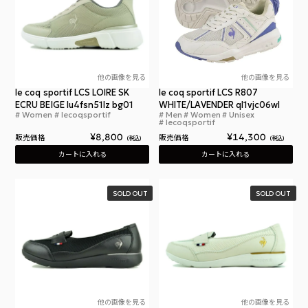
他の画像を見る
他の画像を見る
le coq sportif LCS LOIRE SK
le coq sportif LCS R807
ECRU BEIGE lu4fsn51lz bg01
WHITE/LAVENDER ql1vjc06wl
Women
lecoqsportif
Men
Women
Unisex
ルコックスポルティフ LCS ロワール SK ベージュ 
ルコッ
lecoqsportif
¥
8,800
¥
14,300
販売価格
販売価格
税込
税込
カートに入れる
カートに入れる
SOLD OUT
SOLD OUT
他の画像を見る
他の画像を見る