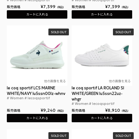
Women
lecoqsportif
Women
lecoqsportif
ルコックスポルティフ ラ ローラン PF
ルコ
¥
7,399
¥
7,399
販売価格
販売価格
税込
税込
カートに入れる
カートに入れる
SOLD OUT
SOLD OUT
他の画像を見る
他の画像を見る
le coq sportif LCS MARNE
le coq sportif LA ROLAND SI
WHITE/NAVY lu5ssn00lz-whnv
WHITE/GREEN lu5ssn22uz-
Women
lecoqsportif
ルコック スポルティフ LCS マルヌ ホワイト ネイビ
whgr
Women
lecoqsportif
ルコ
¥
9,240
¥
8,910
販売価格
販売価格
税込
税込
カートに入れる
カートに入れる
SOLD OUT
SOLD OUT