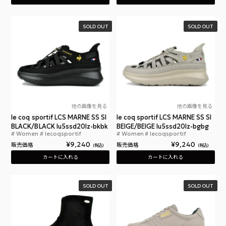
SOLD OUT
SOLD OUT
他の画像を見る
他の画像を見る
le coq sportif LCS MARNE SS SI
le coq sportif LCS MARNE SS SI
BLACK/BLACK lu5ssd20lz-bkbk
BEIGE/BEIGE lu5ssd20lz-bgbg
Women
lecoqsportif
Women
lecoqsportif
ルコックスポルティフ LCS マルヌ サマースニーカー 
ルコ
¥
9,240
¥
9,240
販売価格
販売価格
税込
税込
カートに入れる
カートに入れる
SOLD OUT
SOLD OUT