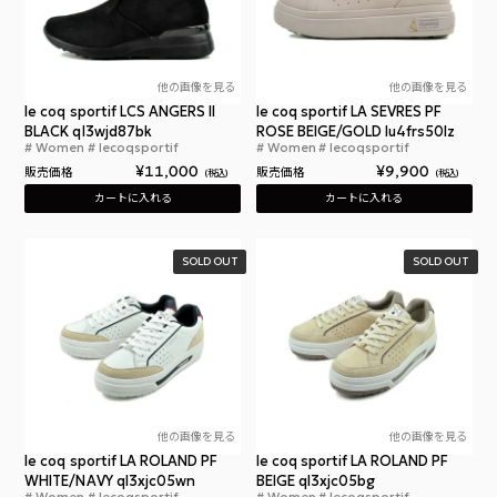
他の画像を見る
他の画像を見る
le coq sportif LCS ANGERS II
le coq sportif LA SEVRES PF
BLACK ql3wjd87bk
ROSE BEIGE/GOLD lu4frs50lz
Women
lecoqsportif
Women
lecoqsportif
ルコックスポルティフ アンジェ 2
ルコ
¥
11,000
¥
9,900
販売価格
販売価格
税込
税込
カートに入れる
カートに入れる
SOLD OUT
SOLD OUT
他の画像を見る
他の画像を見る
le coq sportif LA ROLAND PF
le coq sportif LA ROLAND PF
WHITE/NAVY ql3xjc05wn
BEIGE ql3xjc05bg