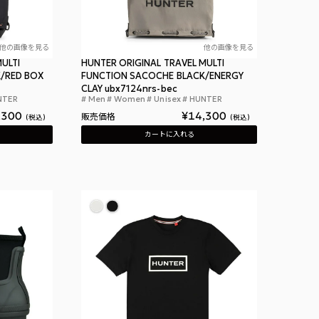
他の画像を見る
他の画像を見る
ULTI
HUNTER ORIGINAL TRAVEL MULTI
/RED BOX
FUNCTION SACOCHE BLACK/ENERGY
 バレリーナ ブラック
CLAY ubx7124nrs-bec
NTER
Men
Women
Unisex
HUNTER
ハンター オリジナル トラベル マルチファンクション サコッシュ ブラック レッド
ハンター オリジナ
,300
¥
14,300
販売価格
税込
税込
カートに入れる