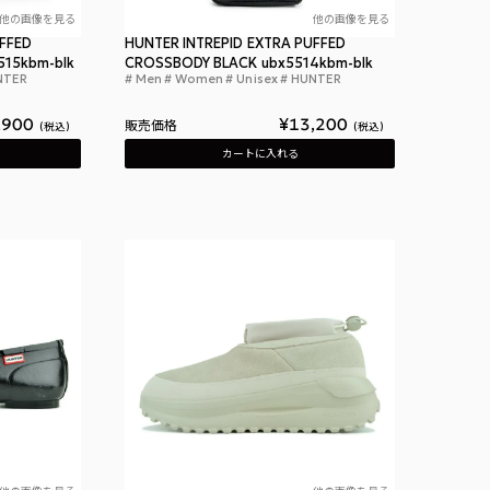
他の画像を見る
他の画像を見る
UFFED
HUNTER INTREPID EXTRA PUFFED
515kbm-blk
CROSSBODY BLACK ubx5514kbm-blk
NTER
Men
Women
Unisex
HUNTER
ハンター イントレピッド エクストラ パフド フォンポーチ ブラック
ハンター イントレ
ォンポーチ キャンバス クリーム
,900
¥
13,200
販売価格
税込
税込
カートに入れる