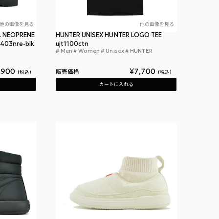
他の画像を見る
他の画像を見る
L NEOPRENE
HUNTER UNISEX HUNTER LOGO TEE
403nre-blk
ujt1100ctn
Men
Women
Unisex
HUNTER
ハンター ウィメンズ オリジナル ネオプレン チェルシー ブーツ ブラック
ハンター ユニセック
グ トート ブラック レッドボックスロゴ
,900
¥
7,700
販売価格
税込
税込
カートに入れる