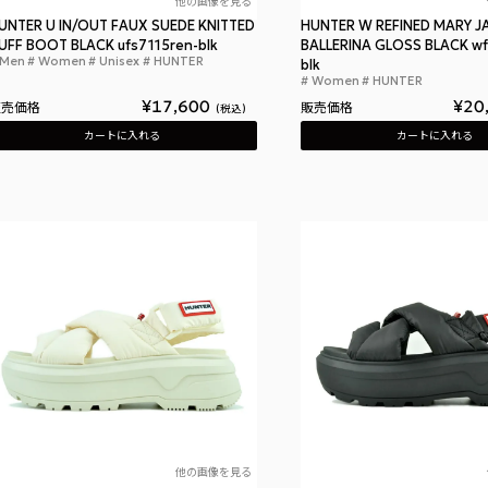
他の画像を見る
UNTER U IN/OUT FAUX SUEDE KNITTED
HUNTER W REFINED MARY J
UFF BOOT BLACK ufs7115ren-blk
BALLERINA GLOSS BLACK wf
Men
Women
Unisex
HUNTER
ハンター ユニセックス インアウト フォウ スエード
blk
Women
HUNTER
¥
17,600
¥
20
販売価格
販売価格
税込
カートに入れる
カートに入れる
他の画像を見る