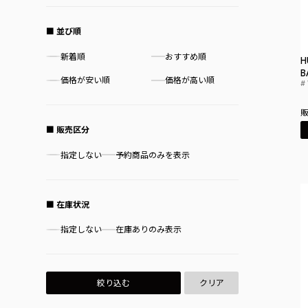
COOL KNOT
並び順
DESCENTE
DC SHOES
新着順
おすすめ順
H
DICKIES
B
価格が安い順
価格が高い順
DANNER
EMU AUSTRALIA
FILA
販売区分
FOXTROT UNIFORM
GOOD ON
指定しない
予約商品のみを表示
HUNTER
HOKA
HAVAIANAS
在庫状況
HANES
指定しない
在庫ありのみ表示
HYDRO FLASK
ISLAND SLIPPER
JORDAN
絞り込む
クリア
KEEN
K-SWISS