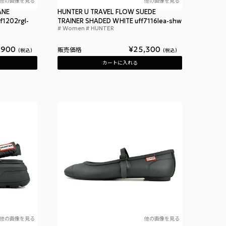
他の画像を見る
他の画像を見る
ANE
HUNTER U TRAVEL FLOW SUEDE
f1202rgl-
TRAINER SHADED WHITE uff7116lea-shw
Women
HUNTER
 ニッテッド カフ ブーツ ブラック 靴 シューズ スリッパ― ブーツ ルームシューズ メンズ レディース 屋内
ハンター ユニセック
ハンター ウィメンズ リファインド メリー ジェーン バレリーナ グロス ブラック
,900
¥
25,300
販売価格
税込
税込
カートに入れる
他の画像を見る
他の画像を見る