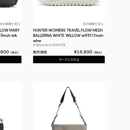
他の画像を見る
他の画像を見る
FLOW MARY
HUNTER WOMENS TRAVEL FLOW MESH
23msh-blk
BALLERINA WHITE WILLOW wff3117msh-
 ミニ トート
ハンター ウィメンズ トラベル フロー メッシュ メリージェーン トレーナー ブラック
whw
Women
HUNTER
ハンター ウィメン
,800
¥
19,800
販売価格
税込
税込
カートに入れる