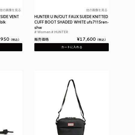
他の画像を見る
他の画像を見る
SIDE VENT
HUNTER U IN/OUT FAUX SUEDE KNITTED
blk
CUFF BOOT SHADED WHITE ufs7115ren-
ラック
ハンター イン/アウト コージー パフ サイド ベント ブーティー ブラック
shw
Women
HUNTER
ハンター ユー イン
,950
¥
17,600
販売価格
税込
税込
カートに入れる