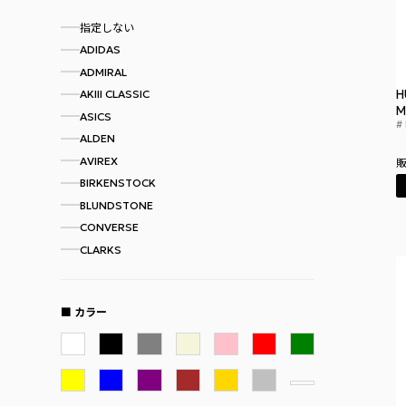
指定しない
ADIDAS
ADMIRAL
AKIII CLASSIC
H
M
ASICS
ALDEN
AVIREX
BIRKENSTOCK
BLUNDSTONE
CONVERSE
CLARKS
CROCS
COLE HAAN
カラー
COLUMBIA
CHAMPION
white
black
gray
beige
pink
red
green
CHROME
yellow
blue
purple
brown
gold
silver
CREP PROTECT
COLUMBUS