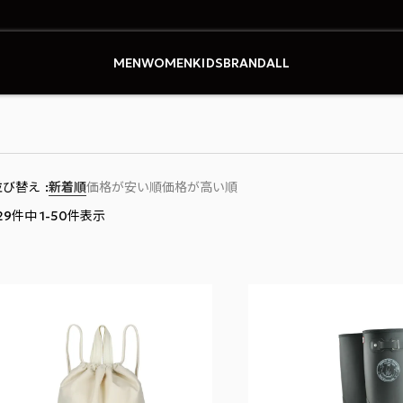
式オンラインストア
MEN
WOMEN
KIDS
BRAND
ALL
並び替え
新着順
価格が安い順
価格が高い順
29
件中
1
-
50
件表示