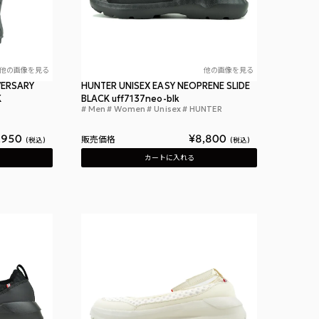
他の画像を見る
他の画像を見る
VERSARY
HUNTER UNISEX EASY NEOPRENE SLIDE
K
BLACK uff7137neo-blk
Men
Women
Unisex
HUNTER
ハンター ユニセッ
グ バックパック トート ホワイトウィロー
ハンター ウィメンズ 70アニバーサリー オリジナル トール ブーツ ブラック
,950
¥
8,800
販売価格
税込
税込
カートに入れる