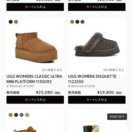
カートに入れる
カートに入れる
他の画像を見る
他の画像を見る
UGG WOMENS CLASSIC ULTRA
UGG WOMENS DISQUETTE
MINI PLATFORM 1135092
1122550
Women
UGG
Women
UGG
アグ ウィメンズ クラシック ウルトラ ミニ プラット
アグ
¥
25,080
¥
19,800
販売価格
販売価格
税込
税込
カートに入れる
カートに入れる
SOLD OUT