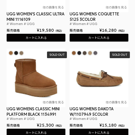
他の画像を見る
他の画像を見る
UGG WOMEN'S CLASSIC ULTRA
UGG WOMENS COQUETTE
MINI 1116109
5125 3COLOR
Women
UGG
Women
UGG
アグ ウィメンズ クラシック ウルトラ ミニ 3色 ム
アグ
¥
19,580
¥
16,280
販売価格
販売価格
税込
税込
カートに入れる
カートに入れる
SOLD OUT
SOLD OUT
他の画像を見る
他の画像を見る
UGG WOMENS CLASSIC MINI
UGG WOMENS DAKOTA
PLATFORM BLACK 1134991
W/1107949 5COLOR
Women
UGG
Women
UGG
アグ ウィメンズ クラシック ミニ プラットフォーム 
アグ
¥
25,300
¥
15,180
販売価格
販売価格
税込
税込
カートに入れる
カートに入れる