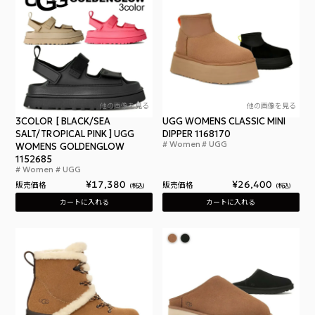
他の画像を見る
他の画像を見る
3COLOR [ BLACK/SEA
UGG WOMENS CLASSIC MINI
SALT/TROPICAL PINK ] UGG
DIPPER 1168170
Women
UGG
WOMENS GOLDENGLOW
アグ
1152685
Women
UGG
アグ ウィメンズ ゴールデングロウ
¥
17,380
¥
26,400
販売価格
販売価格
税込
税込
カートに入れる
カートに入れる