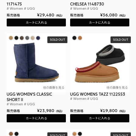
1171475
CHELSEA 1148730
Women
UGG
Women
UGG
アグ ウィメンズ モクシー チェルシー
アグ
¥
29,480
¥
36,080
販売価格
販売価格
税込
税込
カートに入れる
カートに入れる
SOLD OUT
SOLD OUT
他の画像を見る
他の画像を見る
UGG WOMEN'S CLASSIC
UGG WOMENS TAZZ 1122553
Women
UGG
SHORT II
アグ
Women
UGG
アグ ブーツ レディース UGG ムートンブーツ クラ
¥
23,980
¥
19,800
販売価格
販売価格
税込
税込
カートに入れる
カートに入れる
SOLD OUT
SOLD OUT