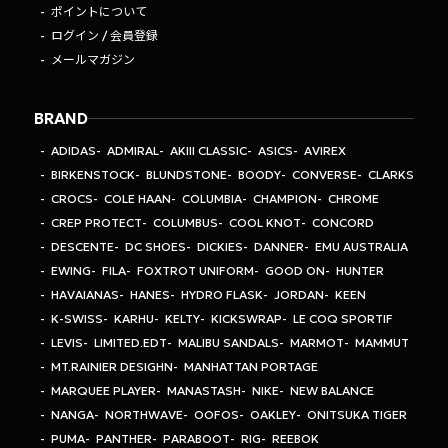
ポイントについて
ログイン / 会員登録
メールマガジン
BRAND
ADIDAS
ADMIRAL
AKIII CLASSIC
ASICS
AVIREX
BIRKENSTOCK
BLUNDSTONE
BOODY
CONVERSE
CLARKS
CROCS
COLE HAAN
COLUMBIA
CHAMPION
CHROME
CREP PROTECT
COLUMBUS
COOL KNOT
CONCORD
DESCENTE
DC SHOES
DICKIES
DANNER
EMU AUSTRALIA
EWING
FILA
FOXTROT UNIFORM
GOOD ON
HUNTER
HAVAIANAS
HANES
HYDRO FLASK
JORDAN
KEEN
K-SWISS
KARHU
KELTY
KICKSWRAP
LE COQ SPORTIF
LEVIS
LIMITED.EDT
MALIBU SANDALS
MARMOT
MAMMUT
MT.RAINIER DESIGHN
MANHATTAN PORTAGE
MARQUEE PLAYER
MANASTASH
NIKE
NEW BALANCE
NANGA
NORTHWAVE
OOFOS
OAKLEY
ONITSUKA TIGER
PUMA
PANTHER
PARABOOT
RIG
REEBOK