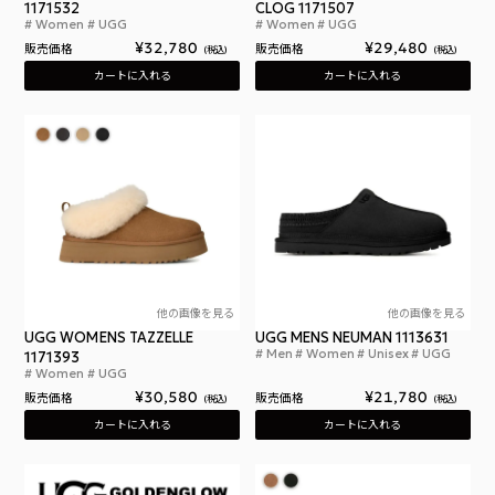
1171532
CLOG 1171507
Women
UGG
Women
UGG
アグ ウィメンズ エスミー レースアップ
アグ
¥
32,780
¥
29,480
販売価格
販売価格
税込
税込
カートに入れる
カートに入れる
他の画像を見る
他の画像を見る
UGG WOMENS TAZZELLE
UGG MENS NEUMAN 1113631
Men
Women
Unisex
UGG
1171393
アグ
Women
UGG
アグ ウィメンズ タゼル
¥
30,580
¥
21,780
販売価格
販売価格
税込
税込
カートに入れる
カートに入れる