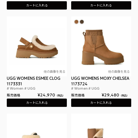
カートに入れる
カートに入れる
他の画像を見る
他の画像を見る
UGG WOMENS ESMEE CLOG
UGG WOMENS MOXY CHELSEA
1173331
1173724
Women
UGG
Women
UGG
アグ ウィメンズ エスミー クロッグ
アグ
¥
24,970
¥
29,480
販売価格
販売価格
税込
税込
カートに入れる
カートに入れる