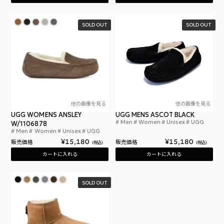
SOLD OUT
SOLD OUT
他の画像を見る
他の画像を見る
UGG WOMENS ANSLEY
UGG MENS ASCOT BLACK
Men
Women
Unisex
UGG
W/1106878
アグ
Men
Women
Unisex
UGG
アグ ウィメンズ アンスレー モカシン ローファー CH
¥
15,180
¥
15,180
販売価格
販売価格
税込
税込
カートに入れる
カートに入れる
SOLD OUT