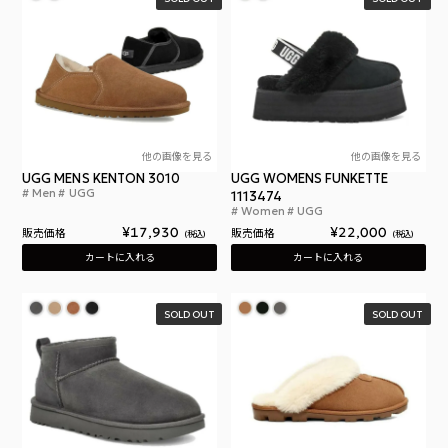
他の画像を見る
他の画像を見る
UGG MENS KENTON 3010
UGG WOMENS FUNKETTE
Men
UGG
アグ メンズ ケントン 3010 メンズ バックレス スリ
1113474
Women
UGG
アグ
¥
17,930
¥
22,000
販売価格
販売価格
税込
税込
カートに入れる
カートに入れる
SOLD OUT
SOLD OUT