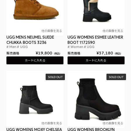
他の画像を見る
他の画像を見る
UGG MENS NEUMEL SUEDE
UGG WOMENS ESMEE LEATHER
CHUKKA BOOTS 3236
BOOT 1172590
Men
UGG
Women
UGG
アグメンズニューメルUGGMENSNEUMELSUE
アグ
¥
19,800
¥
37,180
販売価格
販売価格
税込
税込
カートに入れる
カートに入れる
SOLD OUT
SOLD OUT
他の画像を見る
他の画像を見る
UGG WOMENS MOXY CHELSEA
UGG WOMENS BROOKLYN