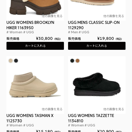
他の画像を見る
他の画像を見る
UGG WOMENS BROOKLYN
UGG MENS CLASSIC SLIP-ON
HIKER 1163950
1129290
Women
UGG
Men
UGG
アグ ウィメンズ ブルックリン ハイカー 防水スエー
アグ
¥
30,800
¥
19,800
販売価格
販売価格
税込
税込
カートに入れる
カートに入れる
他の画像を見る
他の画像を見る
UGG WOMENS TASMAN X
UGG WOMENS TAZZETTE
1125730
1134810
Women
UGG
Women
UGG
アグ ウィメンズ タスマン X 防水 スリッポン ライナ
アグ
¥
15,180
¥
20,900
販売価格
販売価格
税込
税込