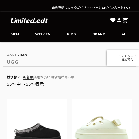
会員登録はこちら
ガイド
マイページ
ログイン
カート
0
Limited.edt - リミテッドエディション公式オンライ
MEN
WOMEN
KIDS
BRAND
ALL
HOME
UGG
UGG
並び替え
新着順
価格が安い順
価格が高い順
35
件中
1
-
35
件表示