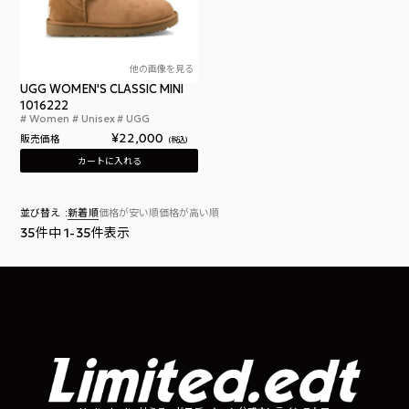
他の画像を見る
UGG WOMEN'S CLASSIC MINI
1016222
Women
Unisex
UGG
アグウィメンズムートンブーツクラシックミニUGGWO
¥
22,000
販売価格
税込
カートに入れる
並び替え
新着順
価格が安い順
価格が高い順
35
件中
1
-
35
件表示