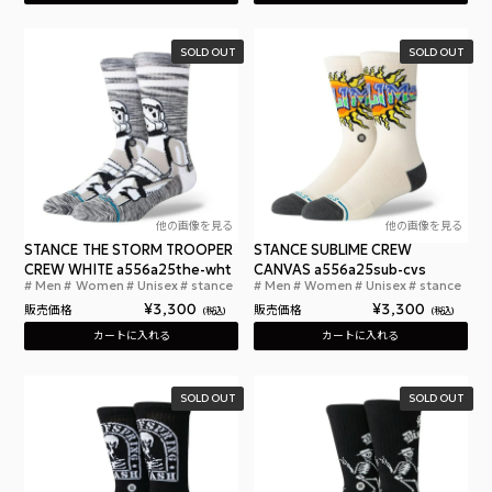
SOLD OUT
SOLD OUT
他の画像を見る
他の画像を見る
STANCE THE STORM TROOPER
STANCE SUBLIME CREW
CREW WHITE a556a25the-wht
CANVAS a556a25sub-cvs
Men
Women
Unisex
stance
Men
Women
Unisex
stance
スタンスソックス ストームトルーパー クルー ホワイト
スタ
¥
3,300
¥
3,300
販売価格
販売価格
税込
税込
カートに入れる
カートに入れる
SOLD OUT
SOLD OUT