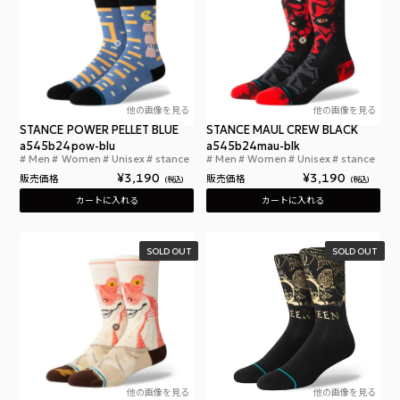
他の画像を見る
他の画像を見る
STANCE POWER PELLET BLUE
STANCE MAUL CREW BLACK
a545b24pow-blu
a545b24mau-blk
Men
Women
Unisex
stance
Men
Women
Unisex
stance
スタンスソックス パックマン パワー ペレット クル
スタ
¥
3,190
¥
3,190
販売価格
販売価格
税込
税込
カートに入れる
カートに入れる
SOLD OUT
SOLD OUT
他の画像を見る
他の画像を見る