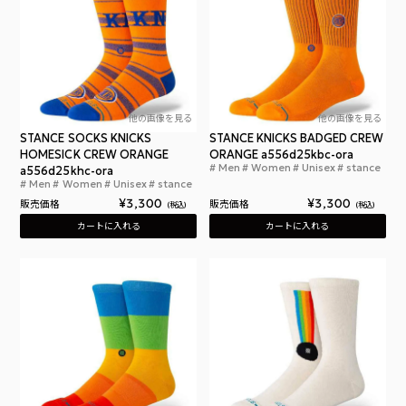
他の画像を見る
他の画像を見る
STANCE SOCKS KNICKS
STANCE KNICKS BADGED CREW
HOMESICK CREW ORANGE
ORANGE a556d25kbc-ora
Men
Women
Unisex
stance
a556d25khc-ora
スタ
Men
Women
Unisex
stance
スタンス ニックス ホームシック クルー オレンジ
¥
3,300
¥
3,300
販売価格
販売価格
税込
税込
カートに入れる
カートに入れる