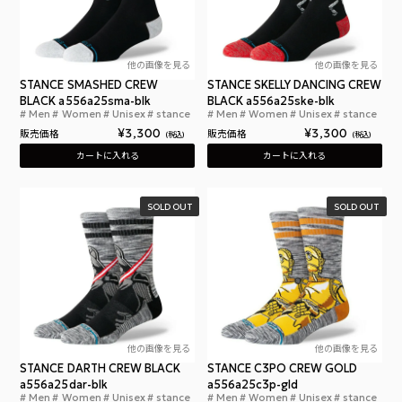
他の画像を見る
他の画像を見る
STANCE SMASHED CREW
STANCE SKELLY DANCING CREW
BLACK a556a25sma-blk
BLACK a556a25ske-blk
Men
Women
Unisex
stance
Men
Women
Unisex
stance
スタンスソックス スマッシュド クルー ブラック THE 
スタン
¥
3,300
¥
3,300
販売価格
販売価格
税込
税込
カートに入れる
カートに入れる
SOLD OUT
SOLD OUT
他の画像を見る
他の画像を見る
STANCE DARTH CREW BLACK
STANCE C3PO CREW GOLD
a556a25dar-blk
a556a25c3p-gld
Men
Women
Unisex
stance
Men
Women
Unisex
stance
スタンスソックス ダースベイダー クルー ブラック S
スタ