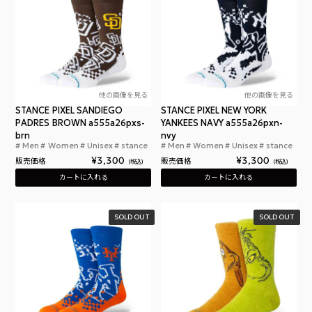
他の画像を見る
他の画像を見る
STANCE PIXEL SANDIEGO
STANCE PIXEL NEW YORK
PADRES BROWN a555a26pxs-
YANKEES NAVY a555a26pxn-
brn
nvy
Men
Women
Unisex
stance
Men
Women
Unisex
stance
スタンスソックス ピクセル サンディエゴ パドレス
スタ
¥
3,300
¥
3,300
販売価格
販売価格
税込
税込
カートに入れる
カートに入れる
SOLD OUT
SOLD OUT