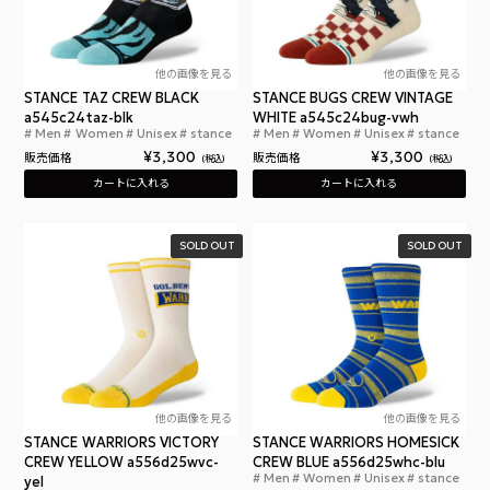
他の画像を見る
他の画像を見る
STANCE TAZ CREW BLACK
STANCE BUGS CREW VINTAGE
a545c24taz-blk
WHITE a545c24bug-vwh
Men
Women
Unisex
stance
Men
Women
Unisex
stance
スタンス タズ クルー ブラック
スタ
¥
3,300
¥
3,300
販売価格
販売価格
税込
税込
カートに入れる
カートに入れる
SOLD OUT
SOLD OUT
他の画像を見る
他の画像を見る
STANCE WARRIORS VICTORY
STANCE WARRIORS HOMESICK
CREW YELLOW a556d25wvc-
CREW BLUE a556d25whc-blu
Men
Women
Unisex
stance
yel
スタ