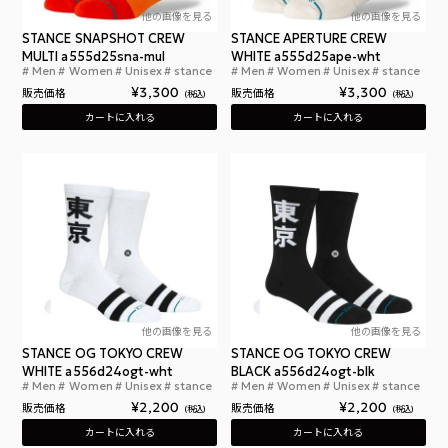
他の画像を見る
他の画像を見る
STANCE SNAPSHOT CREW
STANCE APERTURE CREW
MULTI a555d25sna-mul
WHITE a555d25ape-wht
Men
Women
Unisex
stance
Men
Women
Unisex
stance
スタンス スナップショット クルー マルチ
スタ
¥
3,300
¥
3,300
販売価格
販売価格
税込
税込
カートに入れる
カートに入れる
他の画像を見る
他の画像を見る
STANCE OG TOKYO CREW
STANCE OG TOKYO CREW
WHITE a556d24ogt-wht
BLACK a556d24ogt-blk
Men
Women
Unisex
stance
Men
Women
Unisex
stance
スタンス オージー トウキョー クルー ホワイト
スタ
¥
2,200
¥
2,200
販売価格
販売価格
税込
税込
カートに入れる
カートに入れる