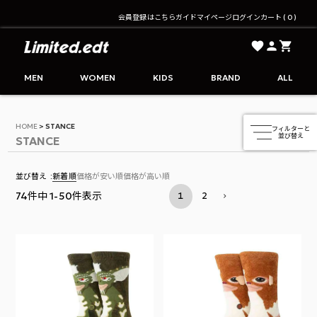
会員登録はこちら
ガイド
マイページ
ログイン
カート
0
Limited.edt - リミテッドエディション公式オンライ
MEN
WOMEN
KIDS
BRAND
ALL
HOME
STANCE
STANCE
並び替え
新着順
価格が安い順
価格が高い順
74
件中
1
-
50
件表示
1
2