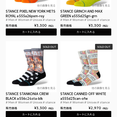
他の画像を見る
他の画像を見る
STANCE PIXEL NEW YORK METS
STANCE GRINCH AND MAX
ROYAL a555a26pxm-roy
GREEN a555d25gri-grn
Men
Women
Unisex
stance
Men
Women
Unisex
stance
スタンスソックス ピクセル ニューヨーク メッツ 
スタ
¥
3,300
¥
3,300
販売価格
販売価格
税込
税込
カートに入れる
カートに入れる
SOLD OUT
SOLD OUT
他の画像を見る
他の画像を見る
STANCE STANKONIA CREW
STANCE CANNED OFF WHITE
BLACK a556c24sta-blk
a555d23can-ofw
Men
Women
Unisex
stance
Men
Women
Unisex
stance
スタンス スタンコニア クルー ブラック
スタ
¥
3,300
¥
2,970
販売価格
販売価格
税込
税込
カートに入れる
カートに入れる