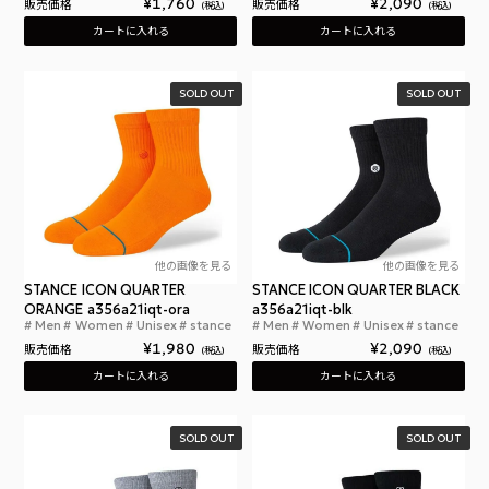
¥
1,760
¥
2,090
販売価格
販売価格
税込
税込
カートに入れる
カートに入れる
SOLD OUT
SOLD OUT
他の画像を見る
他の画像を見る
STANCE ICON QUARTER
STANCE ICON QUARTER BLACK
ORANGE a356a21iqt-ora
a356a21iqt-blk
Men
Women
Unisex
stance
Men
Women
Unisex
stance
スタンスソックス アイコン クォーター 靴下 メンズ
スタ
¥
1,980
¥
2,090
販売価格
販売価格
税込
税込
カートに入れる
カートに入れる
SOLD OUT
SOLD OUT