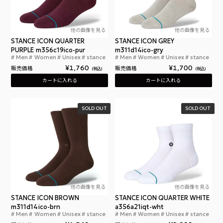
他の画像を見る
他の画像を見る
STANCE ICON QUARTER
STANCE ICON GREY
PURPLE m356c19ico-pur
m311d14ico-gry
Men
Women
Unisex
stance
Men
Women
Unisex
stance
スタンスソックス アイコン クォーター 靴下 メンズ
スタ
¥
1,760
¥
1,700
販売価格
販売価格
税込
税込
カートに入れる
カートに入れる
SOLD OUT
SOLD OUT
他の画像を見る
他の画像を見る
STANCE ICON BROWN
STANCE ICON QUARTER WHITE
m311d14ico-brn
a356a21iqt-wht
Men
Women
Unisex
stance
Men
Women
Unisex
stance
スタンスソックスアイコンSTANCEICONBROWNm
スタ