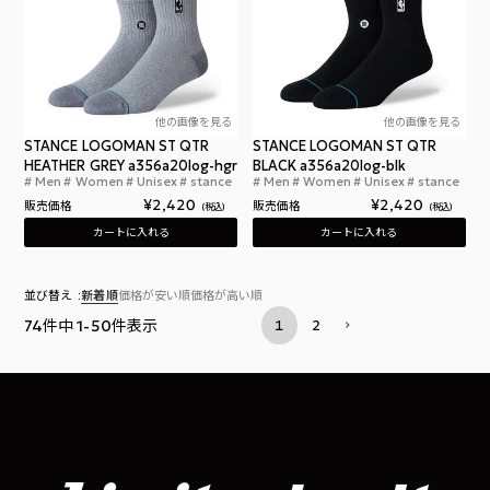
他の画像を見る
他の画像を見る
STANCE LOGOMAN ST QTR
STANCE LOGOMAN ST QTR
HEATHER GREY a356a20log-hgr
BLACK a356a20log-blk
Men
Women
Unisex
stance
Men
Women
Unisex
stance
スタンスソックス NBA 靴下 グレー クォーター ソ
スタ
¥
2,420
¥
2,420
販売価格
販売価格
税込
税込
カートに入れる
カートに入れる
並び替え
新着順
価格が安い順
価格が高い順
74
件中
1
-
50
件表示
1
2