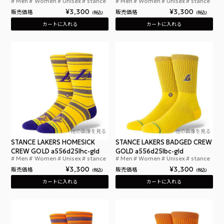
Men
Women
Unisex
stance
Men
Women
Unisex
stance
スタンスソックス エド エッド エディ クルー パープ
スタ
¥
3,300
¥
3,300
販売価格
販売価格
税込
税込
カートに入れる
カートに入れる
他の画像を見る
他の画像を見る
STANCE LAKERS HOMESICK
STANCE LAKERS BADGED CREW
CREW GOLD a556d25lhc-gld
GOLD a556d25lbc-gld
Men
Women
Unisex
stance
Men
Women
Unisex
stance
スタンス レイカーズ ホームシック クルー ゴールド
スタ
¥
3,300
¥
3,300
販売価格
販売価格
税込
税込
カートに入れる
カートに入れる