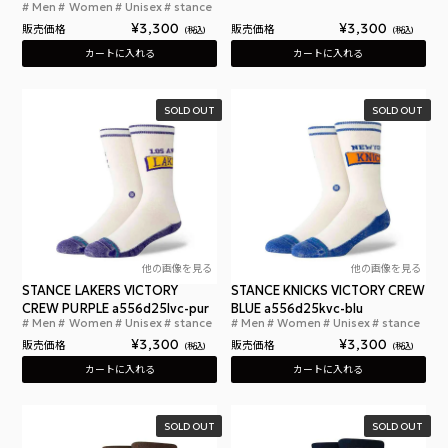
Men
Women
Unisex
stance
スタンスソックス ウォリアーズ ビクトリー クルー
¥
3,300
¥
3,300
販売価格
販売価格
税込
税込
カートに入れる
カートに入れる
SOLD OUT
SOLD OUT
他の画像を見る
他の画像を見る
STANCE LAKERS VICTORY
STANCE KNICKS VICTORY CREW
CREW PURPLE a556d25lvc-pur
BLUE a556d25kvc-blu
Men
Women
Unisex
stance
Men
Women
Unisex
stance
スタンスソックス レイカーズ ビクトリー クルー パ
スタ
¥
3,300
¥
3,300
販売価格
販売価格
税込
税込
カートに入れる
カートに入れる
SOLD OUT
SOLD OUT