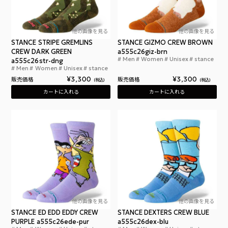
他の画像を見る
他の画像を見る
STANCE STRIPE GREMLINS
STANCE GIZMO CREW BROWN
CREW DARK GREEN
a555c26giz-brn
Men
Women
Unisex
stance
a555c26str-dng
スタ
Men
Women
Unisex
stance
スタンスソックス ストライプ グレムリンズ クルー
¥
3,300
¥
3,300
販売価格
販売価格
税込
税込
カートに入れる
カートに入れる
他の画像を見る
他の画像を見る
STANCE ED EDD EDDY CREW
STANCE DEXTERS CREW BLUE
PURPLE a555c26ede-pur
a555c26dex-blu