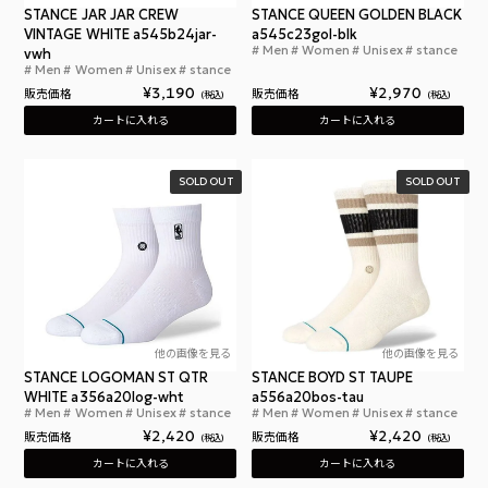
STANCE JAR JAR CREW
STANCE QUEEN GOLDEN BLACK
VINTAGE WHITE a545b24jar-
a545c23gol-blk
Men
Women
Unisex
stance
vwh
スタン
Men
Women
Unisex
stance
スタンスソックス スターウォーズ ジャー・ジャー・
¥
3,190
¥
2,970
販売価格
販売価格
税込
税込
カートに入れる
カートに入れる
SOLD OUT
SOLD OUT
他の画像を見る
他の画像を見る
STANCE LOGOMAN ST QTR
STANCE BOYD ST TAUPE
WHITE a356a20log-wht
a556a20bos-tau
Men
Women
Unisex
stance
Men
Women
Unisex
stance
スタンスソックス NBA 靴下 ホワイト 白 クォータ
スタ
¥
2,420
¥
2,420
販売価格
販売価格
税込
税込
カートに入れる
カートに入れる