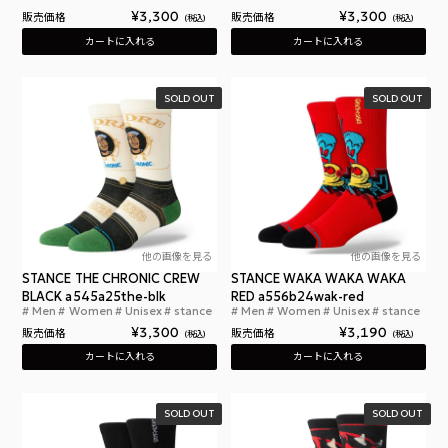
¥
3,300
¥
3,300
販売価格
販売価格
税込
税込
カートに入れる
カートに入れる
SOLD OUT
SOLD OUT
他の画像を見る
他の画像を見る
STANCE THE CHRONIC CREW
STANCE WAKA WAKA WAKA
BLACK a545a25the-blk
RED a556b24wak-red
Men
Women
Unisex
stance
Men
Women
Unisex
stance
スタンスソックス ザ クロニック クルー ブラック Dr.
スタ
¥
3,300
¥
3,190
販売価格
販売価格
税込
税込
カートに入れる
カートに入れる
SOLD OUT
SOLD OUT