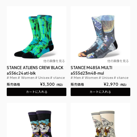
他の画像を見る
他の画像を見る
STANCE ATLIENS CREW BLACK
STANCE M485A MULTI
a556c24atl-blk
a555d23m48-mul
Men
Women
Unisex
stance
Men
Women
Unisex
stance
スタンス アトリエンズ クルー ブラック
スタ
¥
3,300
¥
2,970
販売価格
販売価格
税込
税込
カートに入れる
カートに入れる