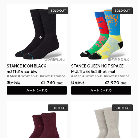
SOLD OUT
SOLD OUT
他の画像を見る
他の画像を見る
STANCE ICON BLACK
STANCE QUEEN HOT SPACE
m311d14ico-blw
MULTI a545c23hot-mul
Men
Women
Unisex
stance
Men
Women
Unisex
stance
スタンスソックス アイコン ブラック 黒 靴下 ハイ
スタン
¥
1,760
¥
2,970
販売価格
販売価格
税込
税込
カートに入れる
カートに入れる
SOLD OUT
SOLD OUT