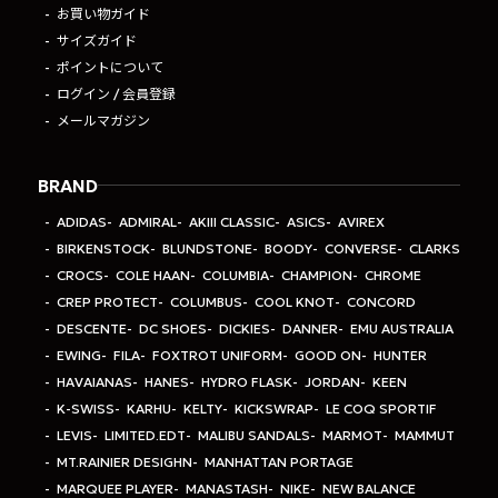
お買い物ガイド
サイズガイド
ポイントについて
ログイン / 会員登録
メールマガジン
BRAND
ADIDAS
ADMIRAL
AKIII CLASSIC
ASICS
AVIREX
BIRKENSTOCK
BLUNDSTONE
BOODY
CONVERSE
CLARKS
CROCS
COLE HAAN
COLUMBIA
CHAMPION
CHROME
CREP PROTECT
COLUMBUS
COOL KNOT
CONCORD
DESCENTE
DC SHOES
DICKIES
DANNER
EMU AUSTRALIA
EWING
FILA
FOXTROT UNIFORM
GOOD ON
HUNTER
HAVAIANAS
HANES
HYDRO FLASK
JORDAN
KEEN
K-SWISS
KARHU
KELTY
KICKSWRAP
LE COQ SPORTIF
LEVIS
LIMITED.EDT
MALIBU SANDALS
MARMOT
MAMMUT
MT.RAINIER DESIGHN
MANHATTAN PORTAGE
MARQUEE PLAYER
MANASTASH
NIKE
NEW BALANCE