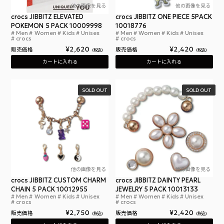
他の画像を見る
他の画像を見る
crocs JIBBITZ ELEVATED
crocs JIBBITZ ONE PIECE 5PACK
POKEMON 5 PACK 10009998
10018776
Men
Women
Kids
Unisex
Men
Women
Kids
Unisex
クロックス ジビッツ チャーム エレベイト ポケモン
クロ
crocs
crocs
¥
2,620
¥
2,420
販売価格
販売価格
税込
税込
カートに入れる
カートに入れる
SOLD OUT
SOLD OUT
他の画像を見る
他の画像を見る
crocs JIBBITZ CUSTOM CHARM
crocs JIBBITZ DAINTY PEARL
CHAIN 5 PACK 10012955
JEWELRY 5 PACK 10013133
Men
Women
Kids
Unisex
Men
Women
Kids
Unisex
クロックス ジビッツ カスタム チャーム チェーン 5
クロ
crocs
crocs
¥
2,750
¥
2,420
販売価格
販売価格
税込
税込