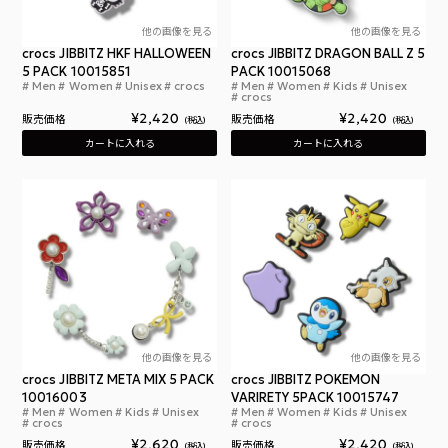
他の画像を見る
他の画像を見る
crocs JIBBITZ HKF HALLOWEEN
crocs JIBBITZ DRAGON BALL Z 5
5 PACK 10015851
PACK 10015068
Men
Women
Unisex
crocs
Men
Women
Kids
Unisex
クロックス ジビッツ ハローキティと仲間たち ハロ
クロ
crocs
¥
2,420
¥
2,420
販売価格
販売価格
税込
税込
カートに入れる
カートに入れる
他の画像を見る
他の画像を見る
crocs JIBBITZ META MIX 5 PACK
crocs JIBBITZ POKEMON
10016003
VARIRETY 5PACK 10015747
Men
Women
Kids
Unisex
Men
Women
Kids
Unisex
クロックス ジビッツ メタ 5パック アクセサリー チャ
クロ
crocs
crocs
¥
2,620
¥
2,420
販売価格
販売価格
税込
税込