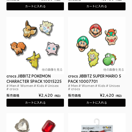
カートに入れる
カートに入れる
他の画像を見る
他の画像を見る
crocs JIBBITZ POKEMON
crocs JIBBITZ SUPER MARIO 5
CHARACTER 5PACK 10015225
PACK 10007701
Men
Women
Kids
Unisex
Men
Women
Kids
Unisex
クロックス ジビッツ ポケモン キャラクター 5パッ
クロ
crocs
crocs
¥
2,420
¥
2,420
販売価格
販売価格
税込
税込
カートに入れる
カートに入れる