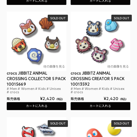
カートに入れる
カートに入れる
SOLD OUT
SOLD OUT
他の画像を見る
他の画像を見る
crocs JIBBITZ ANIMAL
crocs JIBBITZ ANIMAL
CROSSING COLLECTOR 5 PACK
CROSSING CREATOR 5 PACK
10015669
10013592
Men
Women
Kids
Unisex
Men
Women
Kids
Unisex
クロックス ジビッツ アニマル クロッシング コレク
クロ
crocs
crocs
¥
2,420
¥
2,420
販売価格
販売価格
税込
税込
カートに入れる
カートに入れる
SOLD OUT
SOLD OUT