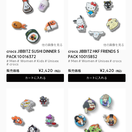
他の画像を見る
他の画像を見る
crocs JIBBITZ SUSHI DINNER 5
crocs JIBBITZ HKF FRIENDS 5
PACK 10016372
PACK 10015852
Men
Women
Kids
Unisex
Men
Women
Unisex
crocs
クロックス ジビッツ 寿司 ディナー 5パック
クロ
crocs
¥
2,420
¥
2,420
販売価格
販売価格
税込
税込
カートに入れる
カートに入れる