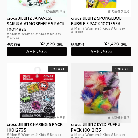
他の画像を見る
他の画像を見る
crocs JIBBITZ JAPANESE
crocs JIBBITZ SPONGEBOB
SAKURA ATMOSPHERE 5 PACK
BUBBLE 5 PACK 10013556
Men
Women
Kids
Unisex
10014825
クロ
crocs
Men
Women
Kids
Unisex
クロックス ジビッツ ジャパニーズ サクラ アトモスフ
crocs
¥
2,620
¥
2,420
販売価格
販売価格
税込
税込
カートに入れる
カートに入れる
SOLD OUT
SOLD OUT
他の画像を見る
他の画像を見る
crocs JIBBITZ HARING 5 PACK
crocs JIBBITZ DYED PUFF 5
10012735
PACK 10012135
Men
Women
Kids
Unisex
Men
Women
Kids
Unisex
クロックス キース・ヘリング ジビッツ 5 パック 
クロ
crocs
crocs