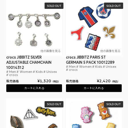
SOLD OUT
SOLD OUT
他の画像を見る
他の画像を見る
crocs JIBBITZ SILVER
crocs JIBBITZ PARIS ST
ADJUSTABLE CHAMCHAIN
GERMAIN 5 PACK 10012289
Men
Women
Kids
Unisex
10014312
クロ
crocs
Men
Women
Kids
Unisex
クロックス ジビッツ シルバー アジャスタブル チ
crocs
¥
1,320
¥
2,420
販売価格
販売価格
税込
税込
カートに入れる
カートに入れる
SOLD OUT
SOLD OUT