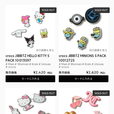
SOLD OUT
SOLD OUT
他の画像を見る
他の画像を見る
crocs JIBBITZ HELLO KITTY 5
crocs JIBBITZ MINIONS 5 PACK
PACK 10013597
10012725
Men
Women
Kids
Unisex
Men
Women
Kids
Unisex
クロックス ジビッツ ハローキティ アンド フレンズ 
クロ
crocs
crocs
¥
2,420
¥
2,620
販売価格
販売価格
税込
税込
カートに入れる
カートに入れる
SOLD OUT
SOLD OUT