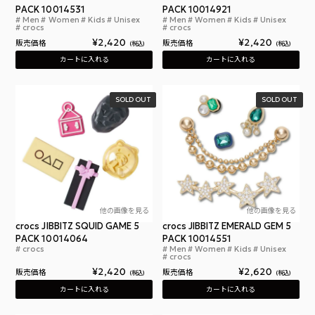
PACK 10014531
PACK 10014921
Men
Women
Kids
Unisex
Men
Women
Kids
Unisex
クロックス ジビッツ ドラゴンボール Z 5 パック
クロ
crocs
crocs
¥
2,420
¥
2,420
販売価格
販売価格
税込
税込
カートに入れる
カートに入れる
SOLD OUT
SOLD OUT
他の画像を見る
他の画像を見る
crocs JIBBITZ SQUID GAME 5
crocs JIBBITZ EMERALD GEM 5
PACK 10014064
PACK 10014551
crocs
Men
Women
Kids
Unisex
クロックス ジビッツ チャーム イカゲーム 2 アク
クロ
crocs
¥
2,420
¥
2,620
販売価格
販売価格
税込
税込
カートに入れる
カートに入れる