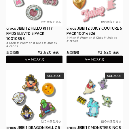
他の画像を見る
他の画像を見る
crocs JIBBITZ HELLO KITTY
crocs JIBBITZ JUICY COUTURE 5
FMDS ELEVTD 5 PACK
PACK 10014526
Men
Women
Kids
Unisex
10010555
クロ
crocs
Men
Women
Kids
Unisex
クロックス ジビッツ ハローキティ FMDS エレベイト
crocs
¥
2,620
¥
2,620
販売価格
販売価格
税込
税込
カートに入れる
カートに入れる
SOLD OUT
SOLD OUT
他の画像を見る
他の画像を見る
crocs JIBBIT DRAGON BALL Z 5
crocs JIBBITZ MONSTERS INC 5