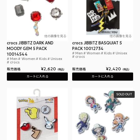
他の画像を見る
他の画像を見る
crocs JIBBITZ DARK AND
crocs JIBBITZ BASQUIAT 5
MOODY GEM 5 PACK
PACK 10012734
Men
Women
Kids
Unisex
10014544
クロ
crocs
Men
Women
Kids
Unisex
クロックス ジビッツ ダークアンドムーディ ジェム 
crocs
¥
2,620
¥
2,420
販売価格
販売価格
税込
税込
カートに入れる
カートに入れる
SOLD OUT