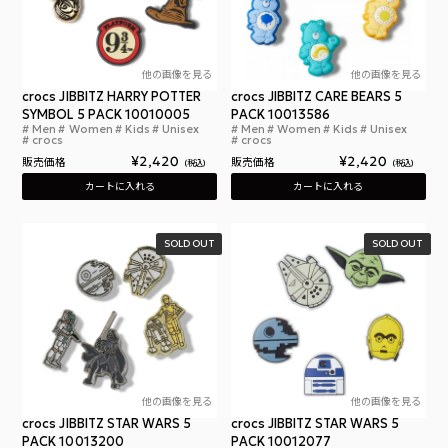
他の画像を見る
他の画像を見る
crocs JIBBITZ HARRY POTTER
crocs JIBBITZ CARE BEARS 5
SYMBOL 5 PACK 10010005
PACK 10013586
Men
Women
Kids
Unisex
Men
Women
Kids
Unisex
クロックス ジビッツ チャーム ハリーポッター シン
クロ
crocs
crocs
¥
2,420
¥
2,420
販売価格
販売価格
税込
税込
カートに入れる
カートに入れる
SOLD OUT
SOLD OUT
他の画像を見る
他の画像を見る
crocs JIBBITZ STAR WARS 5
crocs JIBBITZ STAR WARS 5
PACK 10013200
PACK 10012077