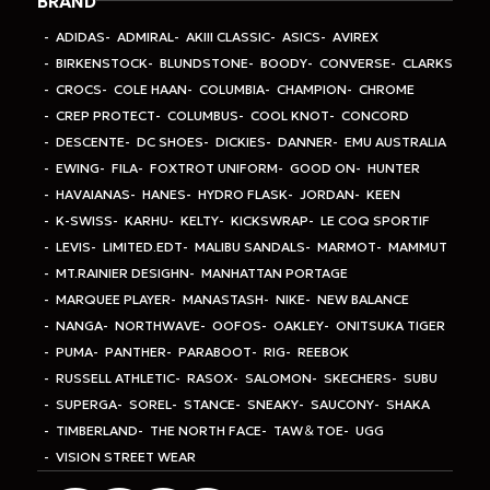
BRAND
ADIDAS
ADMIRAL
AKIII CLASSIC
ASICS
AVIREX
BIRKENSTOCK
BLUNDSTONE
BOODY
CONVERSE
CLARKS
CROCS
COLE HAAN
COLUMBIA
CHAMPION
CHROME
CREP PROTECT
COLUMBUS
COOL KNOT
CONCORD
DESCENTE
DC SHOES
DICKIES
DANNER
EMU AUSTRALIA
EWING
FILA
FOXTROT UNIFORM
GOOD ON
HUNTER
HAVAIANAS
HANES
HYDRO FLASK
JORDAN
KEEN
K-SWISS
KARHU
KELTY
KICKSWRAP
LE COQ SPORTIF
LEVIS
LIMITED.EDT
MALIBU SANDALS
MARMOT
MAMMUT
MT.RAINIER DESIGHN
MANHATTAN PORTAGE
MARQUEE PLAYER
MANASTASH
NIKE
NEW BALANCE
NANGA
NORTHWAVE
OOFOS
OAKLEY
ONITSUKA TIGER
PUMA
PANTHER
PARABOOT
RIG
REEBOK
RUSSELL ATHLETIC
RASOX
SALOMON
SKECHERS
SUBU
SUPERGA
SOREL
STANCE
SNEAKY
SAUCONY
SHAKA
TIMBERLAND
THE NORTH FACE
TAW＆TOE
UGG
VISION STREET WEAR