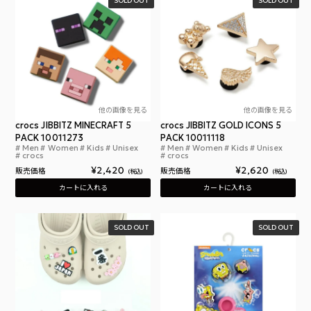
SOLD OUT
SOLD OUT
他の画像を見る
他の画像を見る
crocs JIBBITZ MINECRAFT 5
crocs JIBBITZ GOLD ICONS 5
PACK 10011273
PACK 10011118
Men
Women
Kids
Unisex
Men
Women
Kids
Unisex
クロックス マインクラフト ジビッツ 5 パック シューア
クロ
crocs
crocs
¥
2,420
¥
2,620
販売価格
販売価格
税込
税込
カートに入れる
カートに入れる
SOLD OUT
SOLD OUT