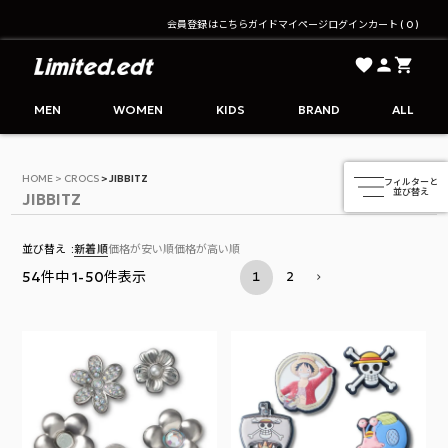
会員登録はこちら
ガイド
マイページ
ログイン
カート
0
Limited.edt - リミテッドエディション公式オンライ
MEN
WOMEN
KIDS
BRAND
ALL
HOME
CROCS
JIBBITZ
JIBBITZ
並び替え
新着順
価格が安い順
価格が高い順
54
件中
1
-
50
件表示
1
2