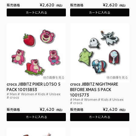
¥
2,620
¥
2,620
販売価格
販売価格
税込
税込
カートに入れる
カートに入れる
他の画像を見る
他の画像を見る
crocs JIBBITZ PIXER LOTSO 5
crocs JIBBITZ NIGHTMARE
PACK 10015853
BEFORE XMAS 5 PACK
Men
Women
Kids
Unisex
クロックス ジビッツ ピクサー ロッツォ・ハグベア 
10015773
crocs
Men
Women
Kids
Unisex
クロ
crocs
¥
2,420
¥
2,420
販売価格
販売価格
税込
税込
カートに入れる
カートに入れる