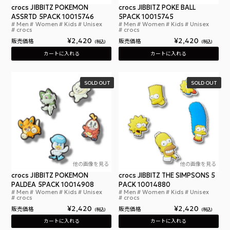
crocs JIBBITZ POKEMON
crocs JIBBITZ POKE BALL
ASSRTD 5PACK 10015746
5PACK 10015745
Men
Women
Kids
Unisex
Men
Women
Kids
Unisex
クロックス ジビッツ ポケモン アソート 5パック
クロ
crocs
crocs
¥
2,420
¥
2,420
販売価格
販売価格
税込
税込
カートに入れる
カートに入れる
SOLD OUT
SOLD OUT
他の画像を見る
他の画像を見る
crocs JIBBITZ POKEMON
crocs JIBBITZ THE SIMPSONS 5
PALDEA 5PACK 10014908
PACK 10014880
Men
Women
Kids
Unisex
Men
Women
Kids
Unisex
クロックス ジビッツ ポケモン パルデア 5パック
クロ
crocs
crocs
¥
2,420
¥
2,420
販売価格
販売価格
税込
税込
カートに入れる
カートに入れる