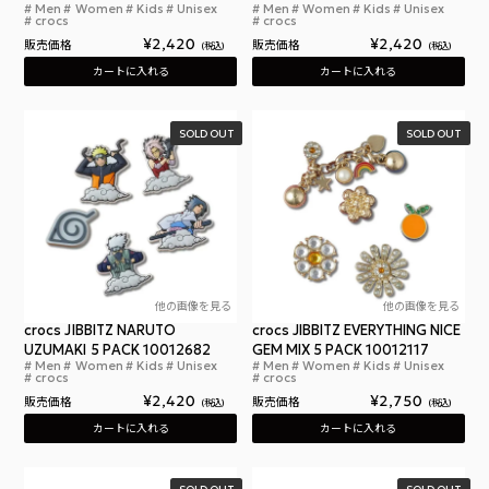
Men
Women
Kids
Unisex
Men
Women
Kids
Unisex
クロックス スターウォーズ ジビッツ 5 パック シュ
クロ
crocs
crocs
¥
2,420
¥
2,420
販売価格
販売価格
税込
税込
カートに入れる
カートに入れる
SOLD OUT
SOLD OUT
他の画像を見る
他の画像を見る
crocs JIBBITZ NARUTO
crocs JIBBITZ EVERYTHING NICE
UZUMAKI 5 PACK 10012682
GEM MIX 5 PACK 10012117
Men
Women
Kids
Unisex
Men
Women
Kids
Unisex
クロックス ナルト うずまき 5 パック ナルト 疾風
クロ
crocs
crocs
¥
2,420
¥
2,750
販売価格
販売価格
税込
税込
カートに入れる
カートに入れる