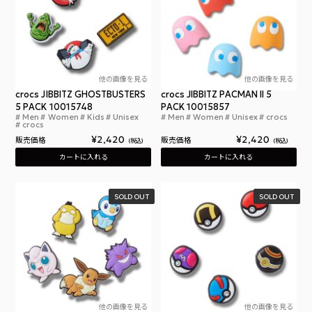
他の画像を見る
他の画像を見る
crocs JIBBITZ GHOSTBUSTERS
crocs JIBBITZ PACMAN II 5
5 PACK 10015748
PACK 10015857
Men
Women
Kids
Unisex
Men
Women
Unisex
crocs
クロックス ジビッツ ゴーストバスターズ 5パック
クロ
crocs
¥
2,420
¥
2,420
販売価格
販売価格
税込
税込
カートに入れる
カートに入れる
SOLD OUT
SOLD OUT
他の画像を見る
他の画像を見る