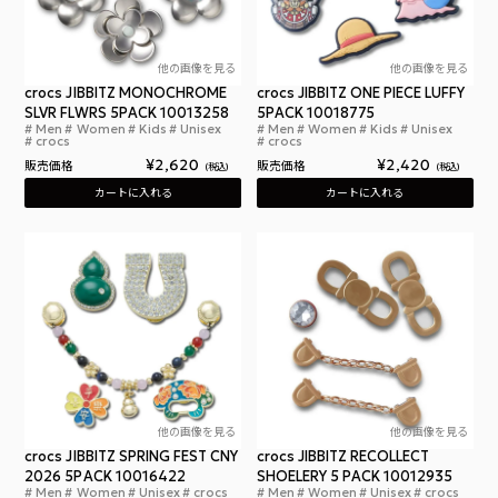
他の画像を見る
他の画像を見る
crocs JIBBITZ MONOCHROME
crocs JIBBITZ ONE PIECE LUFFY
SLVR FLWRS 5PACK 10013258
5PACK 10018775
Men
Women
Kids
Unisex
Men
Women
Kids
Unisex
クロックス ジビッツ モノクローム シルバー フラワ
クロ
crocs
crocs
¥
2,620
¥
2,420
販売価格
販売価格
税込
税込
カートに入れる
カートに入れる
他の画像を見る
他の画像を見る
crocs JIBBITZ SPRING FEST CNY
crocs JIBBITZ RECOLLECT
2026 5PACK 10016422
SHOELERY 5 PACK 10012935
Men
Women
Unisex
crocs
Men
Women
Unisex
crocs
クロックス ジビッツ スプリング フェスト CNY 202
クロ