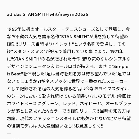
adidas STAN SMITH wht/navy m20325
1965年に初のオールスター・テニスシューズとして登場し、今
なお不動の人気を誇る名作"STAN SMITH"が満を持して待望の
復刻!!リリース当時は"ハイレット"という名称で登場し、その
後"スタン・スミス"が好んで着用していた事により、1971年
に"STAN SMITH"の名が冠された今作!!飾り気のないシンプルな
デザインにシュータン＆ヒールロゴが映える、まさに"Simple
is Best"を体現した1足は当時を知る方は待ち望んでいた1足では
ないでしょうか?!ギネスブックに世界で一番売れたスニーカー
として記録される程の人気を誇る名品は今なおライフスタイル
のシーンにおいて愛され続けている間違いなしのモデル!!今回は
ホワイトベースにグリーン、レッド、ネイビーと、オールブラッ
クが落とし込まれた4カラーでの復刻リリース!! 当時を知る方は
勿論、現代のファッションスタイルにも欠かせない1足から待望
の復刻モデルは大人気間違いなし!!お見逃しなく!!
――――――――――