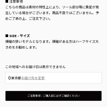
■ 注意事項
こちらの商品は素材の特性上により、ソール部分等に黄変が発
生している場合がございます。商品不良ではございません。予
めご了承の上、ご注文下さい。
■ SIZE - サイズ
横幅の狭いモデルとなります。横幅がある方はハーフサイズ大
きめをお勧めします。
この地域へのお届け日は表示できません
東京都
お届け先を変更
ご注意事項：ご購入前に必ずご確認ください
入荷時点でボックス（外箱）にダメージやマーキング等がある場合がございます。ご理解、ご了承のうえご購入をお願いいたします。
箱のダメージ、製品タグの付属を理由とする返品は、往復の送料及び代引き支払いの場合はその手数料をお客様にご負担いただきます。
当店では在庫管理システムにより複数のオンライン店舗の在庫を共有しております。
ご注文の殺到や検品時の不良品発覚など、在庫管理につきましては徹底して行ってはおりますが、 お客様のご注文のタイミングにより商品のご用意が出来ない場合がございます。
通常2〜5日程度でのお届けとなりすが、 商品の在庫状況により発送までにお時間を頂戴する場合がございます。
商品の色味はディスプレイの関係上、実際の商品の色と若干異なって見える場合がございます、予めご了承ください。
当店では環境に考慮したSDGsの観点から「お買上げ明細書」の同封はしておりません。「明細書・領収書」をご希望の場合は備考欄へ「明細書・領収書の有無」をご記載のうえご注文ください。
商品配送後、当店に事前連絡無く故意に受け取りを辞退した場合や 長期不在、住所変更等により当店へ商品が到着した場合、もしくは再注文時その様な前歴が有る場合は 当店規定による、送料＋事務手数料を頂戴致します。（一律1,500円）
This product is not returnable or replaceable unless defective.