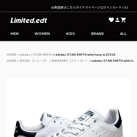
会員登録はこちら
ガイド
マイページ
ログイン
カート
0
Limited.edt - リミテッドエディション公式オンライ
MEN
WOMEN
KIDS
BRAND
ALL
HOME
adidas
STAN SMITH
adidas STAN SMITH wht/navy m20325
HOME
SHOES（シューズ）
SNEAKERS（スニーカー）
adidas STAN SMITH wht/na