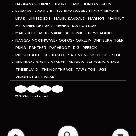
HAVAIANAS
HANES
HYDRO FLASK
JORDAN
KEEN
K-SWISS
KARHU
KELTY
KICKSWRAP
LE COQ SPORTIF
LEVIS
LIMITED.EDT
MALIBU SANDALS
MARMOT
MAMMUT
MT.RAINIER DESIGHN
MANHATTAN PORTAGE
MARQUEE PLAYER
MANASTASH
NIKE
NEW BALANCE
NANGA
NORTHWAVE
OOFOS
OAKLEY
ONITSUKA TIGER
PUMA
PANTHER
PARABOOT
RIG
REEBOK
RUSSELL ATHLETIC
RASOX
SALOMON
SKECHERS
SUBU
SUPERGA
SOREL
STANCE
SNEAKY
SAUCONY
SHAKA
TIMBERLAND
THE NORTH FACE
TAW＆TOE
UGG
VISION STREET WEAR
© 2024 Limited.edt