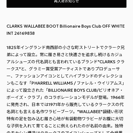
再入荷お知らせ
CLARKS WALLABEE BOOT Billionaire Boys Club OFF WHITE
INT 26169838
1825年イングランド南西部の小さな町ストリートでクラーク兄
弟によって設立。常に履き易さと快適さを追求し続けるカジュ
アルシューズの代名詞とも言われているブランド"CLARKS クラ
ークス"と、グラミー賞受賞アーティストでありプロデューサ
ー、ファッションアイコンとしてハイブランドのディレクショ
ンもこなす「PHARRELL WILLIAMS / ファレル・ウイリアムス」
によって設立された「BILLIONAIRE BOYS CLUB/ビリオネア・
ボーイズ・クラブ」のコラボレーションモデルが登場。1966年
に発売され、日本では1971年から販売しているクラークスの代
名詞とも言える名作ワラビーブーツ。"WALLABEE"袋縫い形状
特有の足を包み込む履き心地が有袋動物ワラビーがお腹に大切
な子供を入れて育てることに例えられたのが名前の由来。独特