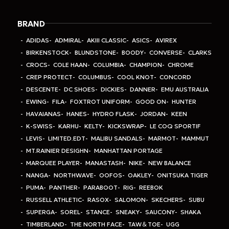
BRAND
ADIDAS
ADMIRAL
AKIII CLASSIC
ASICS
AVIREX
BIRKENSTOCK
BLUNDSTONE
BOODY
CONVERSE
CLARKS
CROCS
COLE HAAN
COLUMBIA
CHAMPION
CHROME
CREP PROTECT
COLUMBUS
COOL KNOT
CONCORD
DESCENTE
DC SHOES
DICKIES
DANNER
EMU AUSTRALIA
EWING
FILA
FOXTROT UNIFORM
GOOD ON
HUNTER
HAVAIANAS
HANES
HYDRO FLASK
JORDAN
KEEN
K-SWISS
KARHU
KELTY
KICKSWRAP
LE COQ SPORTIF
LEVIS
LIMITED.EDT
MALIBU SANDALS
MARMOT
MAMMUT
MT.RAINIER DESIGHN
MANHATTAN PORTAGE
MARQUEE PLAYER
MANASTASH
NIKE
NEW BALANCE
NANGA
NORTHWAVE
OOFOS
OAKLEY
ONITSUKA TIGER
PUMA
PANTHER
PARABOOT
RIG
REEBOK
RUSSELL ATHLETIC
RASOX
SALOMON
SKECHERS
SUBU
SUPERGA
SOREL
STANCE
SNEAKY
SAUCONY
SHAKA
TIMBERLAND
THE NORTH FACE
TAW＆TOE
UGG