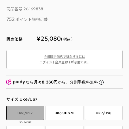
商品番号
26169838
752
ポイント獲得可能
¥
25,080
販売価格
税込
会員限定価格で購入するには
ログイン ( 会員登録 ) が必要です。
なら
月々8,360円
から。分割手数料無料
サイズ
UK6/US7
UK6/US7
UK6h/US7h
UK7/US8
SOLD OUT