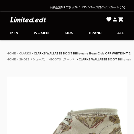
会員登録はこちら
ガイド
マイページ
ログイン
カート
0
Limited.edt - リミテッドエディション公式オンライ
MEN
WOMEN
KIDS
BRAND
ALL
HOME
CLARKS
CLARKS WALLABEE BOOT Billionaire Boys Club OFF WHITE INT 2
HOME
SHOES（シューズ）
BOOTS（ブーツ）
CLARKS WALLABEE BOOT Billionaire