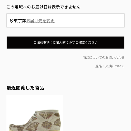
この地域へのお届け日は表示できません
東京都
お届け先を変更
ご注意事項：ご購入前に必ずご確認ください
入荷時点でボックス（外箱）にダメージやマーキング等がある場合がございます。ご理解、ご了承のうえご購入をお願いいたします。
箱のダメージ、製品タグの付属を理由とする返品は、往復の送料及び代引き支払いの場合はその手数料をお客様にご負担いただきます。
当店では在庫管理システムにより複数のオンライン店舗の在庫を共有しております。
ご注文の殺到や検品時の不良品発覚など、在庫管理につきましては徹底して行ってはおりますが、 お客様のご注文のタイミングにより商品のご用意が出来ない場合がございます。
通常2〜5日程度でのお届けとなりすが、 商品の在庫状況により発送までにお時間を頂戴する場合がございます。
商品の色味はディスプレイの関係上、実際の商品の色と若干異なって見える場合がございます、予めご了承ください。
当店では環境に考慮したSDGsの観点から「お買上げ明細書」の同封はしておりません。「明細書・領収書」をご希望の場合は備考欄へ「明細書・領収書の有無」をご記載のうえご注文ください。
商品配送後、当店に事前連絡無く故意に受け取りを辞退した場合や 長期不在、住所変更等により当店へ商品が到着した場合、もしくは再注文時その様な前歴が有る場合は 当店規定による、送料＋事務手数料を頂戴致します。（一律1,500円）
This product is not returnable or replaceable unless defective.
商品についてのお問い合わせ
返品・交換について
最近閲覧した商品