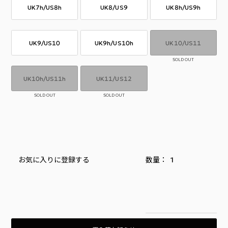
UK7h/US8h
UK8/US9
UK8h/US9h
UK9/US10
UK9h/US10h
UK10/US11
SOLD OUT
UK10h/US11h
UK11/US12
SOLD OUT
SOLD OUT
お気に入りに登録する