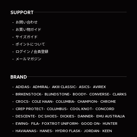
SUPPORT
お問い合わせ
お買い物ガイド
サイズガイド
ポイントについて
ログイン / 会員登録
メールマガジン
BRAND
ADIDAS
ADMIRAL
AKIII CLASSIC
ASICS
AVIREX
BIRKENSTOCK
BLUNDSTONE
BOODY
CONVERSE
CLARKS
CROCS
COLE HAAN
COLUMBIA
CHAMPION
CHROME
CREP PROTECT
COLUMBUS
COOL KNOT
CONCORD
DESCENTE
DC SHOES
DICKIES
DANNER
EMU AUSTRALIA
EWING
FILA
FOXTROT UNIFORM
GOOD ON
HUNTER
HAVAIANAS
HANES
HYDRO FLASK
JORDAN
KEEN