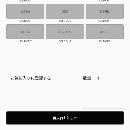
SOLD OUT
SOLD OUT
US8h
US9
US9h
SOLD OUT
SOLD OUT
SOLD OUT
US10
US10h
US11
SOLD OUT
SOLD OUT
SOLD OUT
お気に入りに登録する
再入荷お知らせ