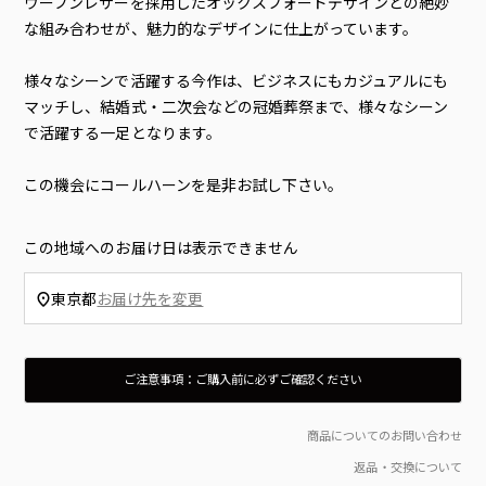
ウーブンレザーを採用したオックスフォードデザインとの絶妙
な組み合わせが、魅力的なデザインに仕上がっています。
様々なシーンで活躍する今作は、ビジネスにもカジュアルにも
マッチし、結婚式・二次会などの冠婚葬祭まで、様々なシーン
で活躍する一足となります。
この機会にコールハーンを是非お試し下さい。
この地域へのお届け日は表示できません
東京都
お届け先を変更
ご注意事項：ご購入前に必ずご確認ください
入荷時点でボックス（外箱）にダメージやマーキング等がある場合がございます。ご理解、ご了承のうえご購入をお願いいたします。
箱のダメージ、製品タグの付属を理由とする返品は、往復の送料及び代引き支払いの場合はその手数料をお客様にご負担いただきます。
当店では在庫管理システムにより複数のオンライン店舗の在庫を共有しております。
ご注文の殺到や検品時の不良品発覚など、在庫管理につきましては徹底して行ってはおりますが、 お客様のご注文のタイミングにより商品のご用意が出来ない場合がございます。
通常2〜5日程度でのお届けとなりすが、 商品の在庫状況により発送までにお時間を頂戴する場合がございます。
商品の色味はディスプレイの関係上、実際の商品の色と若干異なって見える場合がございます、予めご了承ください。
当店では環境に考慮したSDGsの観点から「お買上げ明細書」の同封はしておりません。「明細書・領収書」をご希望の場合は備考欄へ「明細書・領収書の有無」をご記載のうえご注文ください。
商品配送後、当店に事前連絡無く故意に受け取りを辞退した場合や 長期不在、住所変更等により当店へ商品が到着した場合、もしくは再注文時その様な前歴が有る場合は 当店規定による、送料＋事務手数料を頂戴致します。（一律1,500円）
This product is not returnable or replaceable unless defective.
商品についてのお問い合わせ
返品・交換について