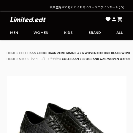
会員登録はこちら
ガイド
マイページ
ログイン
カート
0
Limited.edt - リミテッドエディション公式オンライ
MEN
WOMEN
KIDS
BRAND
ALL
HOME
COLE HAAN
COLE HAAN ZEROGRAND 4ZG WOVEN OXFORD BLACK WOVEN
HOME
SHOES（シューズ）
その他
COLE HAAN ZEROGRAND 4ZG WOVEN OXFORD