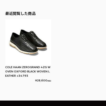
最近閲覧した商品
COLE HAAN ZEROGRAND 4ZG W
OVEN OXFORD BLACK WOVEN L
EATHER c34793
¥
28,600
(税込)