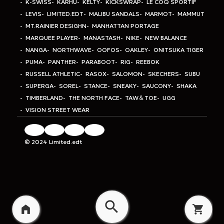
K-SWISS
KARHU
KELTY
KICKSWRAP
LE COQ SPORTIF
LEVIS
LIMITED.EDT
MALIBU SANDALS
MARMOT
MAMMUT
MT.RAINIER DESIGHN
MANHATTAN PORTAGE
MARQUEE PLAYER
MANASTASH
NIKE
NEW BALANCE
NANGA
NORTHWAVE
OOFOS
OAKLEY
ONITSUKA TIGER
PUMA
PANTHER
PARABOOT
RIG
REEBOK
RUSSELL ATHLETIC
RASOX
SALOMON
SKECHERS
SUBU
SUPERGA
SOREL
STANCE
SNEAKY
SAUCONY
SHAKA
TIMBERLAND
THE NORTH FACE
TAW＆TOE
UGG
VISION STREET WEAR
© 2024 Limited.edt