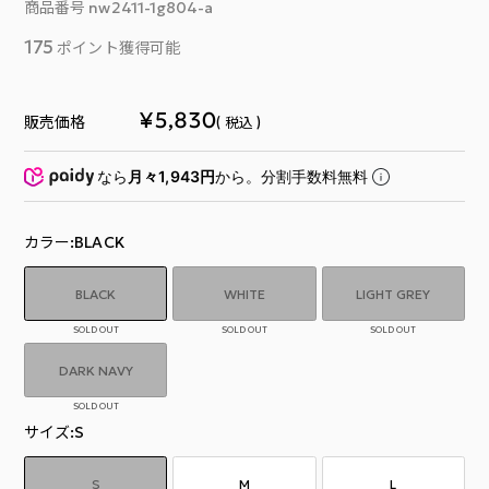
商品番号
nw2411-1g804-a
175
ポイント獲得可能
¥
5,830
販売価格
税込
なら
月々1,943円
から。分割手数料無料
カラー
BLACK
BLACK
WHITE
LIGHT GREY
SOLD OUT
SOLD OUT
SOLD OUT
DARK NAVY
SOLD OUT
サイズ
S
S
M
L