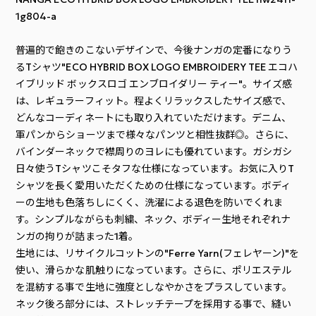
1g804-a
普遍的で飽きのこないデザインで、今後ナンガの定番になりう
るTシャツ"ECO HYBRID BOX LOGO EMBROIDERY TEE エコハ
イブリッド ボックスロゴ エンブロイダリー ティー"。サイズ感
は、レギュラーフィット。程よくリラックスしたサイズ感で、
どんなコーディネートにも取り入れていただけます。デニム、
軍パンからショーツまで様々なパンツと相性抜群◎。さらに、
バインダーネックで襟周りのヨレにも優れています。ガシガシ
日々使うTシャツこそタフな仕様になっています。お気に入りT
シャツを長く愛用いただくための仕様になっています。ボディ
ーの生地も色落ちしにくく、洗濯による退色を防いでくれま
す。シンプルながらも刺繍、ネック、ボディー生地それぞれナ
ンガの拘りが詰まった1着。
生地には、リサイクルコットンの"Ferre Yarn(フェレヤーン)"を
使い、滑らかな肌触りになっています。さらに、ポリエステル
を混紡する事で生地に強度としなやかさをプラスしています。
ネック後ろ部分には、ストレッチテープを採用する事で、縫い