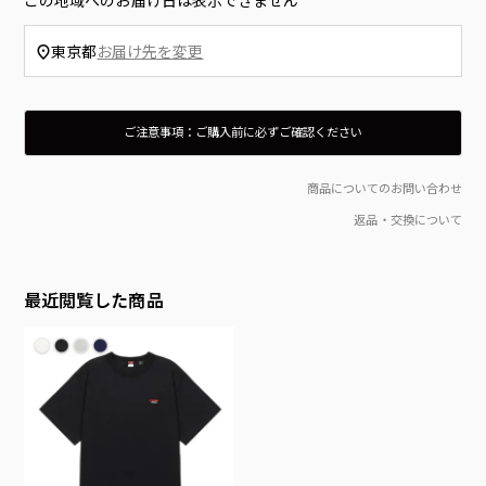
この地域へのお届け日は表示できません
東京都
お届け先を変更
ご注意事項：ご購入前に必ずご確認ください
入荷時点でボックス（外箱）にダメージやマーキング等がある場合がございます。ご理解、ご了承のうえご購入をお願いいたします。
箱のダメージ、製品タグの付属を理由とする返品は、往復の送料及び代引き支払いの場合はその手数料をお客様にご負担いただきます。
当店では在庫管理システムにより複数のオンライン店舗の在庫を共有しております。
ご注文の殺到や検品時の不良品発覚など、在庫管理につきましては徹底して行ってはおりますが、 お客様のご注文のタイミングにより商品のご用意が出来ない場合がございます。
通常2〜5日程度でのお届けとなりすが、 商品の在庫状況により発送までにお時間を頂戴する場合がございます。
商品の色味はディスプレイの関係上、実際の商品の色と若干異なって見える場合がございます、予めご了承ください。
当店では環境に考慮したSDGsの観点から「お買上げ明細書」の同封はしておりません。「明細書・領収書」をご希望の場合は備考欄へ「明細書・領収書の有無」をご記載のうえご注文ください。
商品配送後、当店に事前連絡無く故意に受け取りを辞退した場合や 長期不在、住所変更等により当店へ商品が到着した場合、もしくは再注文時その様な前歴が有る場合は 当店規定による、送料＋事務手数料を頂戴致します。（一律1,500円）
This product is not returnable or replaceable unless defective.
商品についてのお問い合わせ
返品・交換について
最近閲覧した商品