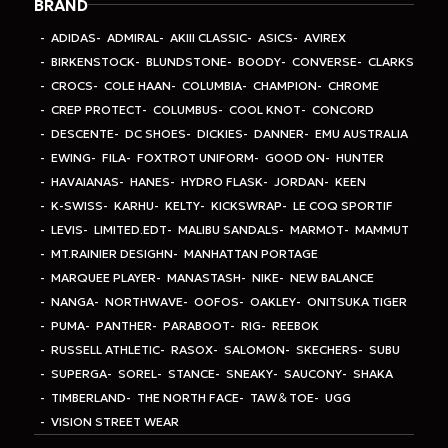
BRAND
ADIDAS
ADMIRAL
AKIII CLASSIC
ASICS
AVIREX
BIRKENSTOCK
BLUNDSTONE
BOODY
CONVERSE
CLARKS
CROCS
COLE HAAN
COLUMBIA
CHAMPION
CHROME
CREP PROTECT
COLUMBUS
COOL KNOT
CONCORD
DESCENTE
DC SHOES
DICKIES
DANNER
EMU AUSTRALIA
EWING
FILA
FOXTROT UNIFORM
GOOD ON
HUNTER
HAVAIANAS
HANES
HYDRO FLASK
JORDAN
KEEN
K-SWISS
KARHU
KELTY
KICKSWRAP
LE COQ SPORTIF
LEVIS
LIMITED.EDT
MALIBU SANDALS
MARMOT
MAMMUT
MT.RAINIER DESIGHN
MANHATTAN PORTAGE
MARQUEE PLAYER
MANASTASH
NIKE
NEW BALANCE
NANGA
NORTHWAVE
OOFOS
OAKLEY
ONITSUKA TIGER
PUMA
PANTHER
PARABOOT
RIG
REEBOK
RUSSELL ATHLETIC
RASOX
SALOMON
SKECHERS
SUBU
SUPERGA
SOREL
STANCE
SNEAKY
SAUCONY
SHAKA
TIMBERLAND
THE NORTH FACE
TAW＆TOE
UGG
VISION STREET WEAR