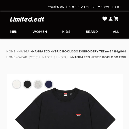
会員登録はこちら
ガイド
マイページ
ログイン
カート
0
Limited.edt - リミテッドエディション公式オンライ
MEN
WOMEN
KIDS
BRAND
ALL
HOME
NANGA
NANGA ECO HYBRID BOX LOGO EMBROIDERY TEE nw2411-1g804-
HOME
WEAR（ウェア）
TOPS（トップス）
NANGA ECO HYBRID BOX LOGO EMBROI