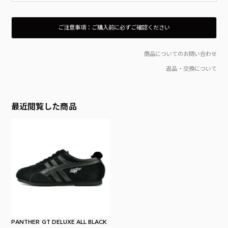
ご注意事項：ご購入前に必ずご確認ください
入荷時点でボックス（外箱）にダメージやマーキング等がある場合がございます。ご理解、ご了承のうえご購入をお願いいたします。
箱のダメージ、製品タグの付属を理由とする返品は、往復の送料及び代引き支払いの場合はその手数料をお客様にご負担いただきます。
当店では在庫管理システムにより複数のオンライン店舗の在庫を共有しております。
ご注文の殺到や検品時の不良品発覚など、在庫管理につきましては徹底して行ってはおりますが、 お客様のご注文のタイミングにより商品のご用意が出来ない場合がございます。
通常2〜5日程度でのお届けとなりすが、 商品の在庫状況により発送までにお時間を頂戴する場合がございます。
商品の色味はディスプレイの関係上、実際の商品の色と若干異なって見える場合がございます、予めご了承ください。
当店では環境に考慮したSDGsの観点から「お買上げ明細書」の同封はしておりません。「明細書・領収書」をご希望の場合は備考欄へ「明細書・領収書の有無」をご記載のうえご注文ください。
商品配送後、当店に事前連絡無く故意に受け取りを辞退した場合や 長期不在、住所変更等により当店へ商品が到着した場合、もしくは再注文時その様な前歴が有る場合は 当店規定による、送料＋事務手数料を頂戴致します。（一律1,500円）
This product is not returnable or replaceable unless defective.
商品についてのお問い合わせ
返品・交換について
最近閲覧した商品
PANTHER GT DELUXE ALL BLACK