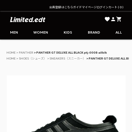
会員登録はこちら
ガイド
マイページ
ログイン
カート
0
Limited.edt - リミテッドエディション公式オンライ
MEN
WOMEN
KIDS
BRAND
ALL
HOME
PANTHER
PANTHER GT DELUXE ALL BLACK ptj-0008-allblk
HOME
SHOES（シューズ）
SNEAKERS（スニーカー）
PANTHER GT DELUXE ALL BLAC