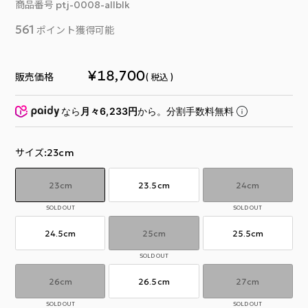
商品番号
ptj-0008-allblk
561
ポイント獲得可能
¥
18,700
販売価格
税込
なら
月々6,233円
から。分割手数料無料
サイズ
23cm
23cm
23.5cm
24cm
SOLD OUT
SOLD OUT
24.5cm
25cm
25.5cm
SOLD OUT
26cm
26.5cm
27cm
SOLD OUT
SOLD OUT