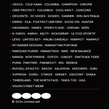
CROCS
COLE HAAN
COLUMBIA
CHAMPION
CHROME
CREP PROTECT
COLUMBUS
COOL KNOT
CONCORD
DESCENTE
DC SHOES
DICKIES
DANNER
EMU AUSTRALIA
EWING
FILA
FOXTROT UNIFORM
GOOD ON
HUNTER
HAVAIANAS
HANES
HYDRO FLASK
JORDAN
KEEN
K-SWISS
KARHU
KELTY
KICKSWRAP
LE COQ SPORTIF
LEVIS
LIMITED.EDT
MALIBU SANDALS
MARMOT
MAMMUT
MT.RAINIER DESIGHN
MANHATTAN PORTAGE
MARQUEE PLAYER
MANASTASH
NIKE
NEW BALANCE
NANGA
NORTHWAVE
OOFOS
OAKLEY
ONITSUKA TIGER
PUMA
PANTHER
PARABOOT
RIG
REEBOK
RUSSELL ATHLETIC
RASOX
SALOMON
SKECHERS
SUBU
SUPERGA
SOREL
STANCE
SNEAKY
SAUCONY
SHAKA
TIMBERLAND
THE NORTH FACE
TAW＆TOE
UGG
VISION STREET WEAR
© 2024 Limited.edt