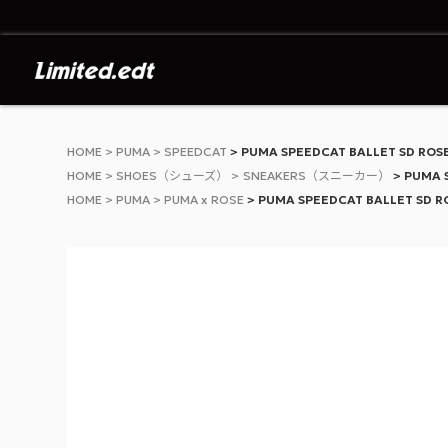
Limited.edt - リミテッドエディション公
HOME
PUMA
SPEEDCAT
PUMA SPEEDCAT BALLET SD ROS
HOME
SHOES（シューズ）
SNEAKERS（スニーカー）
PUMA 
HOME
PUMA
PUMA x ROSE
PUMA SPEEDCAT BALLET SD R