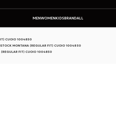
式オンラインストア
MEN
WOMEN
KIDS
BRAND
ALL
IT) CUOIO 1004850
NSTOCK MONTANA (REGULAR FIT) CUOIO 1004850
(REGULAR FIT) CUOIO 1004850