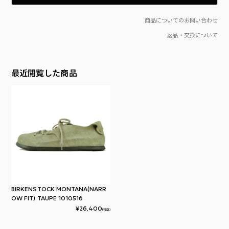
入荷時点でボックス（外箱）にダメージやマーキング等がある場合がございます。ご理解、ご了承のうえご購入をお願いいたします。
箱のダメージ、製品タグの付属を理由とする返品は、往復の送料及び代引き支払いの場合はその手数料をお客様にご負担いただきます。
当店では在庫管理システムにより複数のオンライン店舗の在庫を共有しております。
ご注文の殺到や検品時の不良品発覚など、在庫管理につきましては徹底して行ってはおりますが、 お客様のご注文のタイミングにより商品のご用意が出来ない場合がございます。
通常2〜5日程度でのお届けとなりすが、 商品の在庫状況により発送までにお時間を頂戴する場合がございます。
商品の色味はディスプレイの関係上、実際の商品の色と若干異なって見える場合がございます、予めご了承ください。
当店では環境に考慮したSDGsの観点から「お買上げ明細書」の同封はしておりません。「明細書・領収書」をご希望の場合は備考欄へ「明細書・領収書の有無」をご記載のうえご注文ください。
商品配送後、当店に事前連絡無く故意に受け取りを辞退した場合や 長期不在、住所変更等により当店へ商品が到着した場合、もしくは再注文時その様な前歴が有る場合は 当店規定による、送料＋事務手数料を頂戴致します。（一律1,500円）
This product is not returnable or replaceable unless defective.
商品についてのお問い合わせ
返品・交換について
最近閲覧した商品
BIRKENSTOCK MONTANA(NARR
OW FIT) TAUPE 1010516
¥
26,400
(税込)