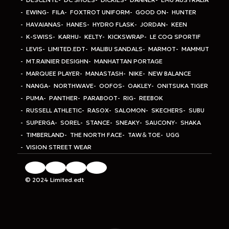
EWING
FILA
FOXTROT UNIFORM
GOOD ON
HUNTER
HAVAIANAS
HANES
HYDRO FLASK
JORDAN
KEEN
K-SWISS
KARHU
KELTY
KICKSWRAP
LE COQ SPORTIF
LEVIS
LIMITED.EDT
MALIBU SANDALS
MARMOT
MAMMUT
MT.RAINIER DESIGHN
MANHATTAN PORTAGE
MARQUEE PLAYER
MANASTASH
NIKE
NEW BALANCE
NANGA
NORTHWAVE
OOFOS
OAKLEY
ONITSUKA TIGER
PUMA
PANTHER
PARABOOT
RIG
REEBOK
RUSSELL ATHLETIC
RASOX
SALOMON
SKECHERS
SUBU
SUPERGA
SOREL
STANCE
SNEAKY
SAUCONY
SHAKA
TIMBERLAND
THE NORTH FACE
TAW＆TOE
UGG
VISION STREET WEAR
© 2024 Limited.edt