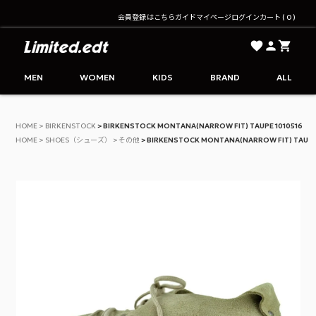
会員登録はこちら
ガイド
マイページ
ログイン
カート
0
Limited.edt - リミテッドエディション公式オンライ
MEN
WOMEN
KIDS
BRAND
ALL
HOME
BIRKENSTOCK
BIRKENSTOCK MONTANA(NARROW FIT) TAUPE 1010516
HOME
SHOES（シューズ）
その他
BIRKENSTOCK MONTANA(NARROW FIT) TAUPE 