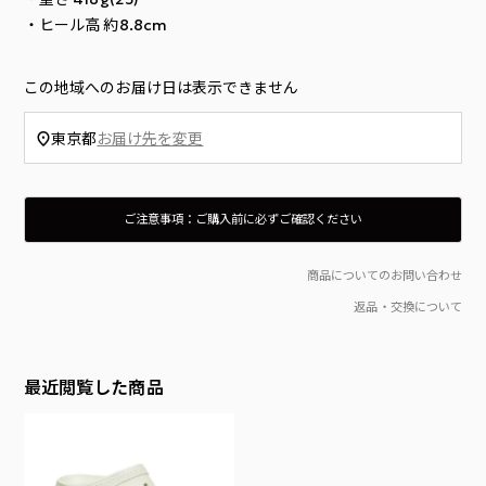
・ヒール高 約8.8cm
この地域へのお届け日は表示できません
東京都
お届け先を変更
ご注意事項：ご購入前に必ずご確認ください
入荷時点でボックス（外箱）にダメージやマーキング等がある場合がございます。ご理解、ご了承のうえご購入をお願いいたします。
箱のダメージ、製品タグの付属を理由とする返品は、往復の送料及び代引き支払いの場合はその手数料をお客様にご負担いただきます。
当店では在庫管理システムにより複数のオンライン店舗の在庫を共有しております。
ご注文の殺到や検品時の不良品発覚など、在庫管理につきましては徹底して行ってはおりますが、 お客様のご注文のタイミングにより商品のご用意が出来ない場合がございます。
通常2〜5日程度でのお届けとなりすが、 商品の在庫状況により発送までにお時間を頂戴する場合がございます。
商品の色味はディスプレイの関係上、実際の商品の色と若干異なって見える場合がございます、予めご了承ください。
当店では環境に考慮したSDGsの観点から「お買上げ明細書」の同封はしておりません。「明細書・領収書」をご希望の場合は備考欄へ「明細書・領収書の有無」をご記載のうえご注文ください。
商品配送後、当店に事前連絡無く故意に受け取りを辞退した場合や 長期不在、住所変更等により当店へ商品が到着した場合、もしくは再注文時その様な前歴が有る場合は 当店規定による、送料＋事務手数料を頂戴致します。（一律1,500円）
This product is not returnable or replaceable unless defective.
商品についてのお問い合わせ
返品・交換について
最近閲覧した商品