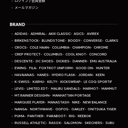
ログイン / 会員登録
メールマガジン
BRAND
ADIDAS
ADMIRAL
AKIII CLASSIC
ASICS
AVIREX
BIRKENSTOCK
BLUNDSTONE
BOODY
CONVERSE
CLARKS
CROCS
COLE HAAN
COLUMBIA
CHAMPION
CHROME
CREP PROTECT
COLUMBUS
COOL KNOT
CONCORD
DESCENTE
DC SHOES
DICKIES
DANNER
EMU AUSTRALIA
EWING
FILA
FOXTROT UNIFORM
GOOD ON
HUNTER
HAVAIANAS
HANES
HYDRO FLASK
JORDAN
KEEN
K-SWISS
KARHU
KELTY
KICKSWRAP
LE COQ SPORTIF
LEVIS
LIMITED.EDT
MALIBU SANDALS
MARMOT
MAMMUT
MT.RAINIER DESIGHN
MANHATTAN PORTAGE
MARQUEE PLAYER
MANASTASH
NIKE
NEW BALANCE
NANGA
NORTHWAVE
OOFOS
OAKLEY
ONITSUKA TIGER
PUMA
PANTHER
PARABOOT
RIG
REEBOK
RUSSELL ATHLETIC
RASOX
SALOMON
SKECHERS
SUBU