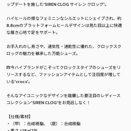
ップデートを施した'SIREN CLOG サイレン クロッグ'。
ハイヒールの様なフェミニンなシルエットにシェイプされ、約
8.8cmのプラットフォームヒールデザインは見た目以上に快適
な履き心地で足をサポート。
お手入れのし易さや、通気性・速乾性に優れた、クロックスク
ロッグの魅力を継承した万能シューズ。
昨今ハイブランドがこぞってクロックスタイプのシューズをリ
リースするなど、ファッションアイテムとして注目度が増して
いる'crocs'。
そんなアイコニックなデザインを踏襲した要注目のレディース
コレクション'SIREN CLOG'をお見逃しなく！
【仕様/素材】
・（甲）：合成樹脂、（底）：合成樹脂
・重さ 418g(23)