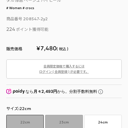
ダル 厚底 ベージュ ハイヒール
Women
crocs
商品番号
208547-2y2
224
ポイント獲得可能
¥
7,480
販売価格
税込
会員限定価格で購入するには
ログイン ( 会員登録 ) が必要です。
なら
月々2,493円
から。分割手数料無料
サイズ
22cm
22cm
23cm
24cm